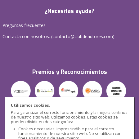
¿Necesitas ayuda?
Preguntas frecuentes
Contacta con nosotros: (
contacto@clubdeautores.com
)
Premios y Reconocimientos
Utilizamos cookies.
Para garantizar el correcto funcionamiento y la mejora continua
Seguridad
de nuestro sitio web, utilizamos cookies. Estas cookies se
pueden dividir en dos categorías:
Cookies necesarias: Imprescindible para el correcto
funcionamiento de nuestro sitio web. No se utilizan con
fines analíticos o de seguimiento.