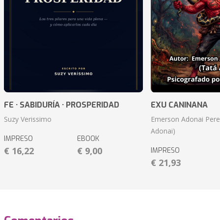
FE · SABIDURÍA · PROSPERIDAD
EXU CANINANA
Suzy Verissimo
Emerson Adonai Pere
Adonai)
IMPRESO
EBOOK
€ 16,22
€ 9,00
IMPRESO
€ 21,93