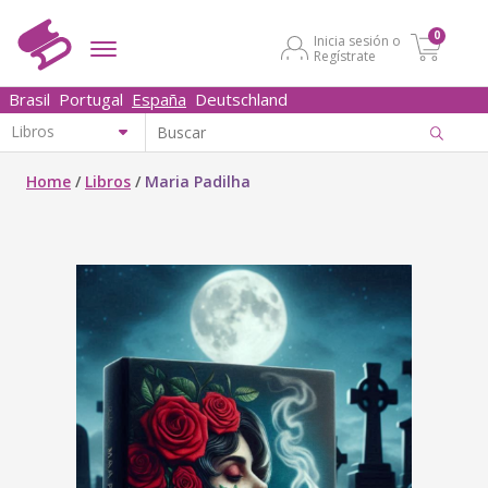
0
Inicia sesión o
Regístrate
Brasil
Portugal
España
Deutschland
Home
/
Libros
/
Maria Padilha