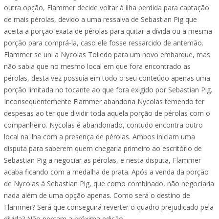
outra opção, Flammer decide voltar à ilha perdida para captação
de mais pérolas, devido a uma ressalva de Sebastian Pig que
aceita a porção exata de pérolas para quitar a dívida ou a mesma
porção para comprá-la, caso ele fosse ressarcido de antemão.
Flammer se uni a Nycolas Tolledo para um novo embarque, mas
não sabia que no mesmo local em que fora encontrado as
pérolas, desta vez possuía em todo o seu conteúdo apenas uma
porção limitada no tocante ao que fora exigido por Sebastian Pig.
Inconsequentemente Flammer abandona Nycolas temendo ter
despesas ao ter que dividir toda aquela porção de pérolas com o
companheiro. Nycolas é abandonado, contudo encontra outro
local na ilha com a presença de pérolas. Ambos iniciam uma
disputa para saberem quem chegaria primeiro ao escritório de
Sebastian Pig a negociar as pérolas, e nesta disputa, Flammer
acaba ficando com a medalha de prata. Após a venda da porção
de Nycolas à Sebastian Pig, que como combinado, não negociaria
nada além de uma opção apenas. Como será o destino de
Flammer? Será que conseguirá reverter o quadro prejudicado pela
dívida? Não percam a próxima edição.