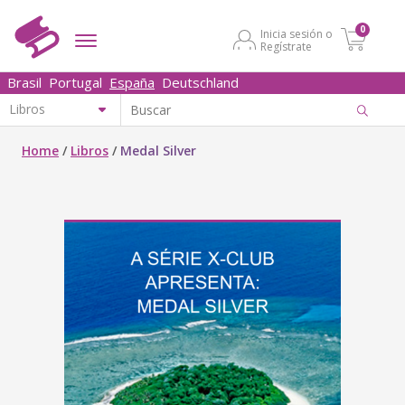
0
Inicia sesión o
Regístrate
Brasil
Portugal
España
Deutschland
Home
/
Libros
/
Medal Silver