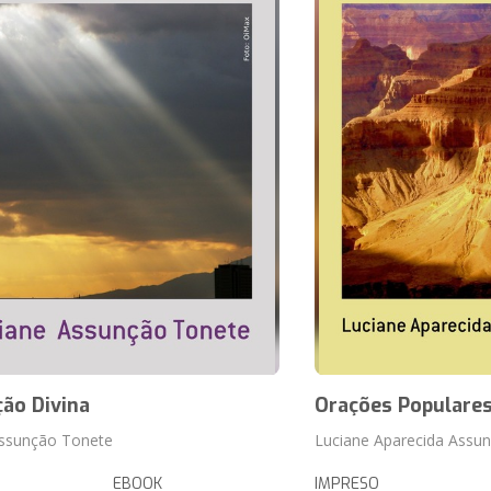
ção Divina
Orações Populare
Assunção Tonete
Luciane Aparecida Assu
EBOOK
IMPRESO