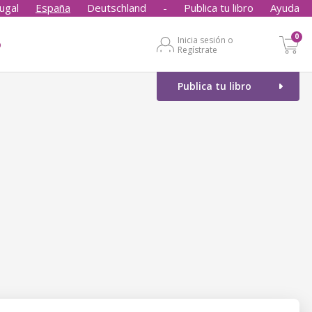
ugal
España
Deutschland
-
Publica tu libro
Ayuda
0
Inicia sesión o
o
Regístrate
Publica tu libro