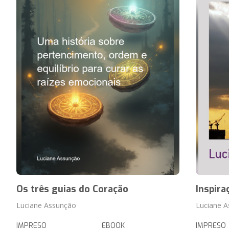
Os três guias do Coração
Inspira
Luciane Assunção
Luciane 
IMPRESO
EBOOK
IMPRESO