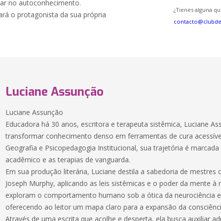
lhar no autoconhecimento.
¿Tienes alguna qu
ará o protagonista da sua própria
contacto@clubd
Luciane Assunção
Luciane Assunção
Educadora há 30 anos, escritora e terapeuta sistêmica, Luciane As
transformar conhecimento denso em ferramentas de cura acessí
Geografia e Psicopedagogia Institucional, sua trajetória é marcada
acadêmico e as terapias de vanguarda.
Em sua produção literária, Luciane destila a sabedoria de mestres c
Joseph Murphy, aplicando as leis sistêmicas e o poder da mente à r
exploram o comportamento humano sob a ótica da neurociência e
oferecendo ao leitor um mapa claro para a expansão da consciênci
Através de uma escrita que acolhe e desperta, ela busca auxiliar a