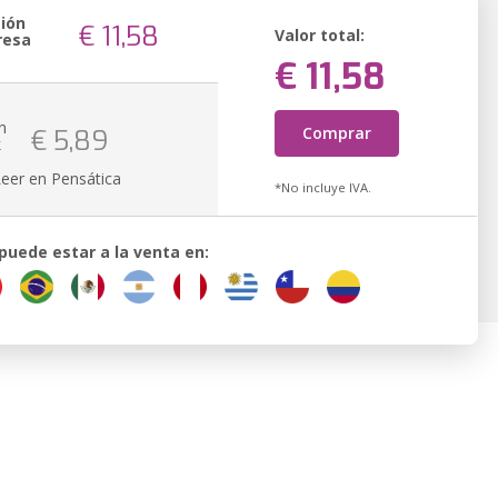
sión
€ 11,58
Valor total:
resa
€ 11,58
n
Comprar
€ 5,89
k
Leer en Pensática
*No incluye IVA.
 puede estar a la venta en: