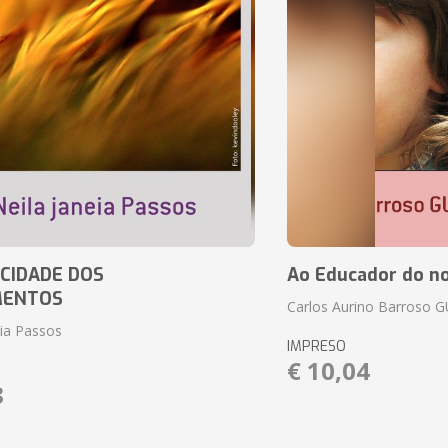
CIDADE DOS
Ao Educador do no
MENTOS
Carlos Aurino Barroso 
eia Passos
IMPRESO
€ 10,04
8