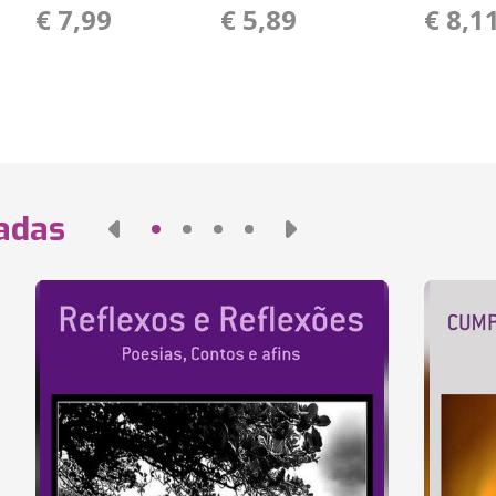
€ 7,99
€ 5,89
€ 8,1
nadas