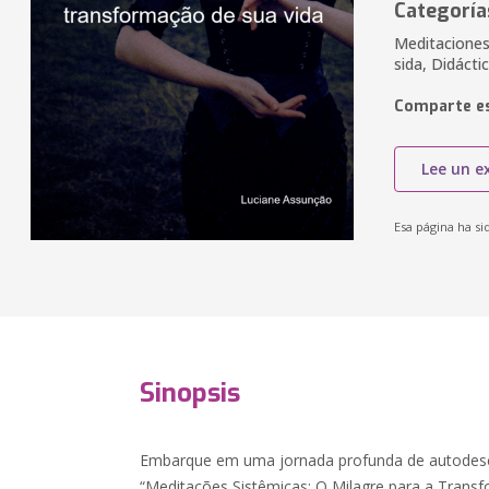
Categoría
Meditaciones,
sida, Didáct
Comparte es
Lee un e
Esa página ha si
Sinopsis
Embarque em uma jornada profunda de autodes
“Meditações Sistêmicas: O Milagre para a Transf