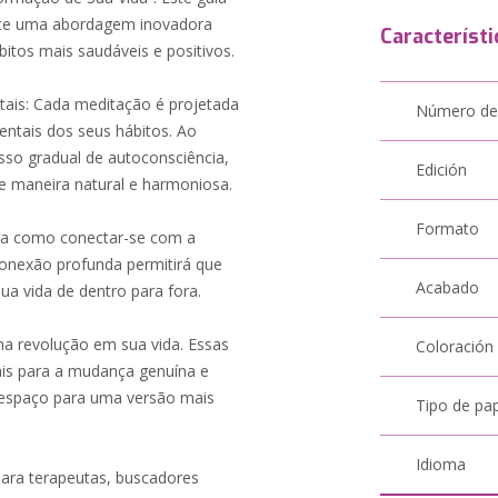
rece uma abordagem inovadora
Característi
ábitos mais saudáveis e positivos.
ais: Cada meditação é projetada
Número de
entais dos seus hábitos. Ao
sso gradual de autoconsciência,
Edición
 maneira natural e harmoniosa.
Formato
bra como conectar-se com a
 conexão profunda permitirá que
Acabado
sua vida de dentro para fora.
a revolução em sua vida. Essas
Coloración
ais para a mudança genuína e
a espaço para uma versão mais
Tipo de pa
Idioma
 para terapeutas, buscadores