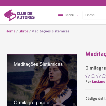
Menú
Home
/
Libros
/
Meditações Sistêmicas
Meditaç
O milagre
Por
Luciane
Código del 