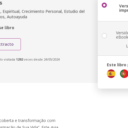
s
Ver
imp
 Espiritual, Crecimiento Personal, Estudio del
icos, Autoayuda
e libro
Versió
eBoo
xtracto
do visitada
1292
veces desde 24/05/2024
Este libro
coberta e transformação com
ormação de Sua Vida”. Este guia