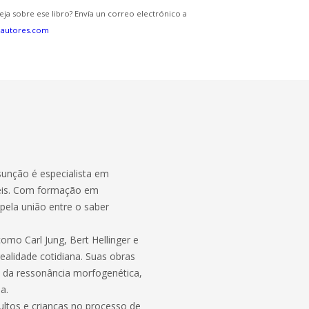
eja sobre ese libro? Envía un correo electrónico a
eautores.com
sunção é especialista em
veis. Com formação em
 pela união entre o saber
omo Carl Jung, Bert Hellinger e
ealidade cotidiana. Suas obras
 da ressonância morfogenética,
a.
dultos e crianças no processo de