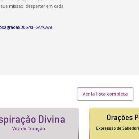
o sua missão: despertar em cada
aosagrada8306?si=6AYGw8-
Ver la lista completa