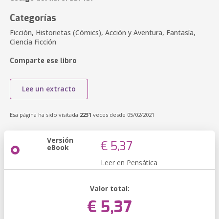
Categorías
Ficción, Historietas (Cómics), Acción y Aventura, Fantasía,
Ciencia Ficción
Comparte ese libro
Lee un extracto
Esa página ha sido visitada
2231
veces desde 05/02/2021
Versión
€ 5,37
eBook
Leer en Pensática
Valor total:
€ 5,37