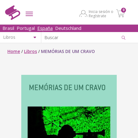
0
Inicia sesión o
Regístrate
Brasil
Portugal
España
Deutschland
Home
/
Libros
/
MEMÓRIAS DE UM CRAVO