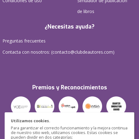
Condiciones de uso
Simulador de publicación
de libros
¿Necesitas ayuda?
Preguntas frecuentes
Contacta con nosotros: (
contacto@clubdeautores.com
)
Premios y Reconocimientos
Utilizamos cookies.
Para garantizar el correcto funcionamiento y la mejora continua
Seguridad
de nuestro sitio web, utilizamos cookies. Estas cookies se
pueden dividir en dos categorías: