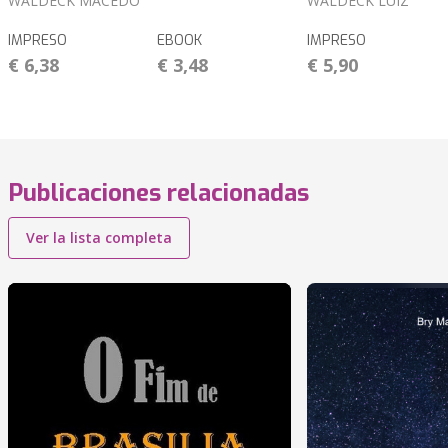
WALDECK MACÊDO
WALDECK LUIZ
IMPRESO
EBOOK
IMPRESO
€ 6,38
€ 3,48
€ 5,90
Publicaciones relacionadas
Ver la lista completa