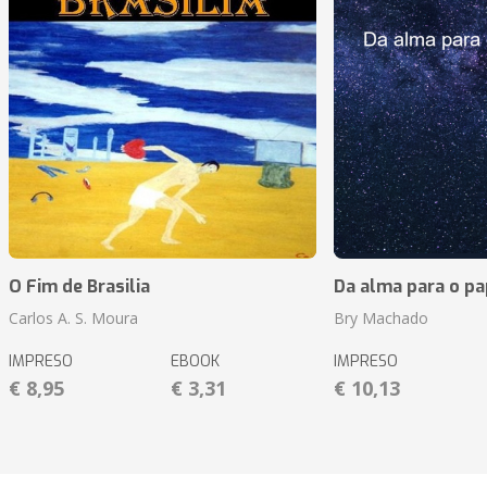
O Fim de Brasilia
Da alma para o pa
Carlos A. S. Moura
Bry Machado
IMPRESO
EBOOK
IMPRESO
€ 8,95
€ 3,31
€ 10,13