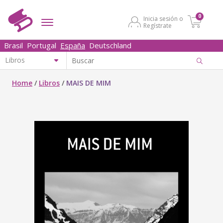
0
Inicia sesión o
Regístrate
Brasil
Portugal
España
Deutschland
Home
/
Libros
/
MAIS DE MIM