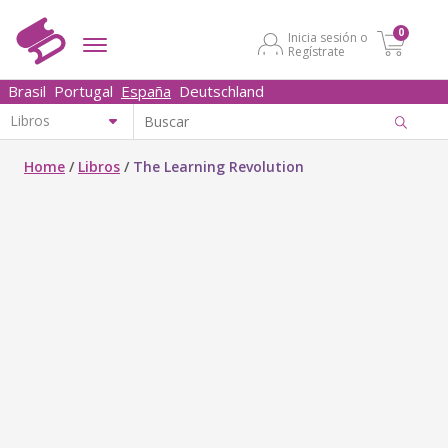
0
Inicia sesión o
Regístrate
Brasil
Portugal
España
Deutschland
Home
/
Libros
/
The Learning Revolution