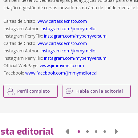
também desenvolveu estratégias pedagógicas voltadas para o ensi
criação e gestão de cursos inovadores na área de saúde mental e 
Cartas de Cristo:
www.cartasdecristo.com
Instagram Author:
instagram.com/jimmymello
Instagram PerryFlix:
instagram.com/myperryversum
Cartas de Cristo:
www.cartasdecristo.com
Instagram Author:
instagram.com/jimmymello
Instagram PerryFlix:
instagram.com/myperryversum
Official WebPage:
www.jimmymello.com
Facebook:
www.facebook.com/jimmymelloreal
Perfil completo
Habla con la editorial
sta editorial