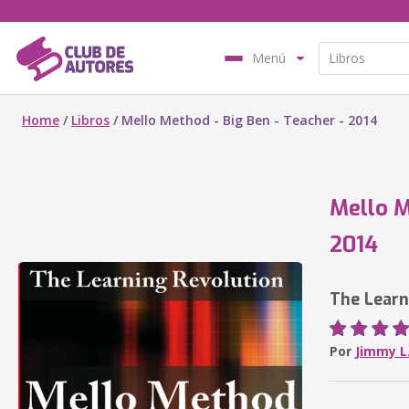
Menú
Home
/
Libros
/
Mello Method - Big Ben - Teacher - 2014
Mello M
2014
The Learn
Por
Jimmy L