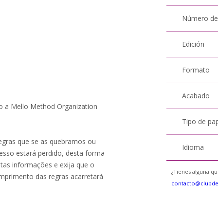
Número de
Edición
Formato
Acabado
so a Mello Method Organization
Tipo de pa
regras que se as quebramos ou
Idioma
esso estará perdido, desta forma
stas informações e exija que o
¿Tienes alguna qu
umprimento das regras acarretará
contacto@clubd