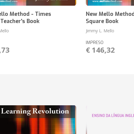
llo Method - Times
New Mello Method
 Teacher's Book
Square Book
Mello
Jimmy L. Mello
IMPRESO
,73
€ 146,32