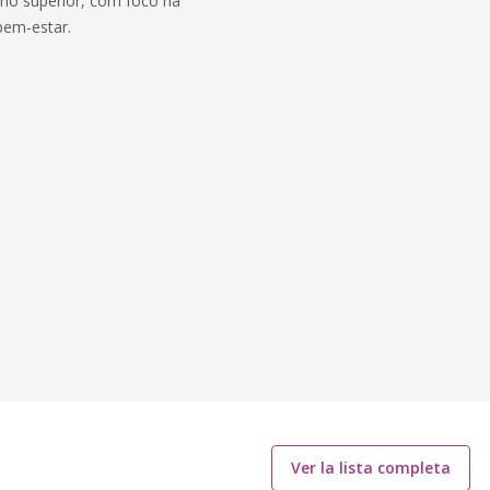
no superior, com foco na
bem-estar.
Ver la lista completa