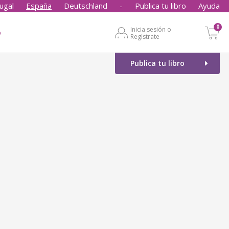
ugal
España
Deutschland
-
Publica tu libro
Ayuda
0
Inicia sesión o
o
Regístrate
Publica tu libro