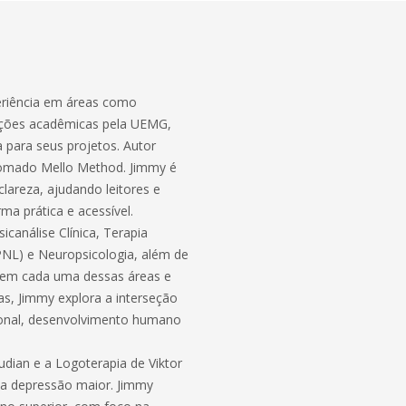
periência em áreas como
mações acadêmicas pela UEMG,
 para seus projetos. Autor
enomado Mello Method. Jimmy é
areza, ajudando leitores e
ma prática e acessível.
canálise Clínica, Terapia
PNL) e Neuropsicologia, além de
 em cada uma dessas áreas e
s, Jimmy explora a interseção
ional, desenvolvimento humano
udian e a Logoterapia de Viktor
da depressão maior. Jimmy