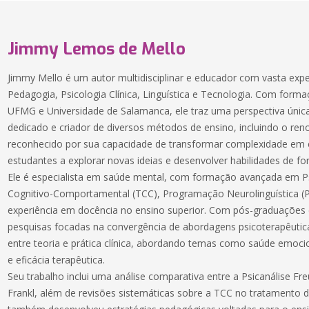
Jimmy Lemos de Mello
Jimmy Mello é um autor multidisciplinar e educador com vasta ex
Pedagogia, Psicologia Clínica, Linguística e Tecnologia. Com for
UFMG e Universidade de Salamanca, ele traz uma perspectiva única
dedicado e criador de diversos métodos de ensino, incluindo o r
reconhecido por sua capacidade de transformar complexidade em cl
estudantes a explorar novas ideias e desenvolver habilidades de for
Ele é especialista em saúde mental, com formação avançada em Psi
Cognitivo-Comportamental (TCC), Programação Neurolinguística (
experiência em docência no ensino superior. Com pós-graduações
pesquisas focadas na convergência de abordagens psicoterapêutica
entre teoria e prática clínica, abordando temas como saúde emoc
e eficácia terapêutica.
Seu trabalho inclui uma análise comparativa entre a Psicanálise Fre
Frankl, além de revisões sistemáticas sobre a TCC no tratamento 