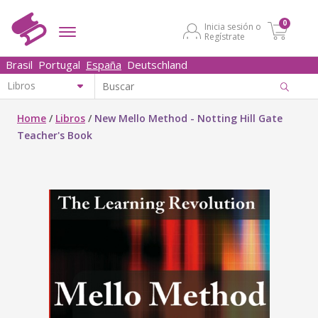
0
Inicia sesión o
Regístrate
Brasil
Portugal
España
Deutschland
Home
/
Libros
/
New Mello Method - Notting Hill Gate
Teacher's Book