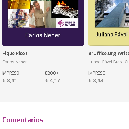
Fique Rico !
BrOffice.Org Writ
Carlos Neher
Juliano Pável Brasil C
IMPRESO
EBOOK
IMPRESO
€ 8,41
€ 4,17
€ 8,43
Comentarios