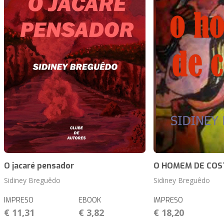
O jacaré pensador
O HOMEM DE COS
Sidiney Breguêdo
Sidiney Breguêdo
IMPRESO
EBOOK
IMPRESO
€ 11,31
€ 3,82
€ 18,20