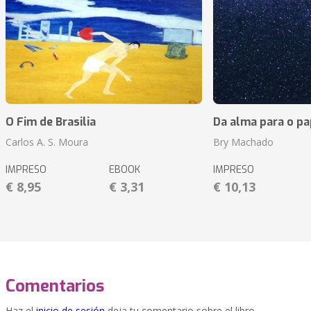
O Fim de Brasilia
Da alma para o pa
Carlos A. S. Moura
Bry Machado
IMPRESO
EBOOK
IMPRESO
€ 8,95
€ 3,31
€ 10,13
Comentarios
Haz el
inicio de sesión
deja tu comentario sobre el libro.