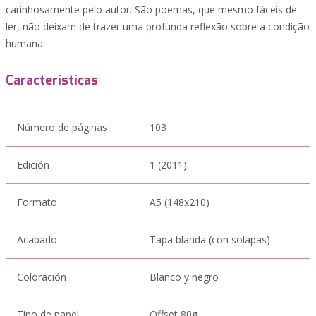
carinhosamente pelo autor. São poemas, que mesmo fáceis de
ler, não deixam de trazer uma profunda reflexão sobre a condição
humana.
Características
Número de páginas
103
Edición
1 (2011)
Formato
A5 (148x210)
Acabado
Tapa blanda (con solapas)
Coloración
Blanco y negro
Tipo de papel
Offset 80g