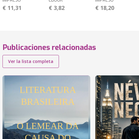
IMPRESO
EBOOK
IMPRESO
€ 11,31
€ 3,82
€ 18,20
Publicaciones relacionadas
Ver la lista completa