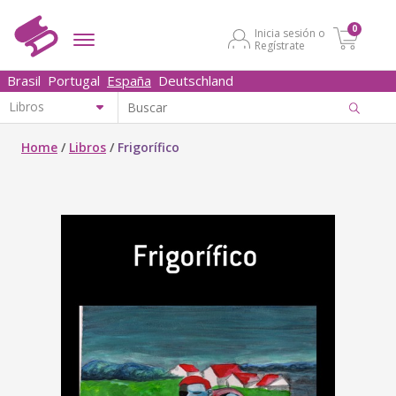
0
Inicia sesión o
Regístrate
Brasil
Portugal
España
Deutschland
Home
/
Libros
/
Frigorífico