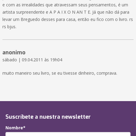
e com as irrealidades que atravessam seus pensamentos, é um
artista surpreendente e A P A I X O N AN T E. Já que não dá para
levar um Breguedo desses para casa, então eu fico com o livro. rs
rs bjus.
anonimo
sábado | 09.04.2011 às 19h04
muito maneiro seu livro, se eu tivesse dinheiro, comprava.
Suscríbete a nuestra newsletter
Nombre*