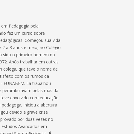
e em Pedagogia pela
ndo fez um curso sobre
 Pedagógicas. Começou sua vida
e 2 a 3 anos e meio, no Colégio
nha sido o primeiro homem no
1972. Após trabalhar em outras
m colega, que teve o nome de
atisfeito com os rumos da
r - FUNABEM. Lá trabalhou
e perambulavam pelas ruas da
esteve envolvido com educação
 pedagoga, iniciou a abertura
ngou devido a grave crise
 aprovado por duas vezes no
de Estudos Avançados em
 questões profissionais. É