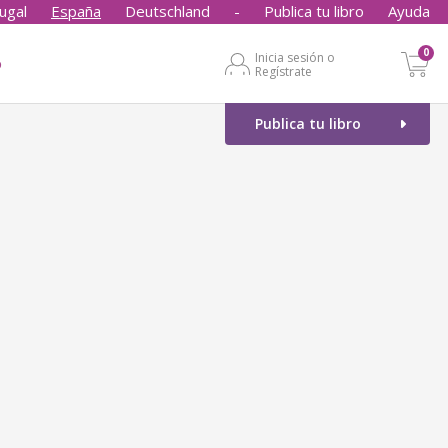
ugal
España
Deutschland
-
Publica tu libro
Ayuda
0
Inicia sesión o
o
Regístrate
Publica tu libro