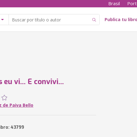
Brasil
Port
Publica tu libr
eu vi... E convivi...
z de Paiva Bello
ibro: 43799