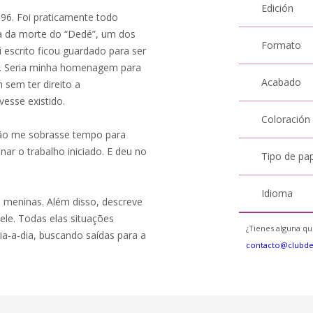
Edición
996. Foi praticamente todo
ia da morte do “Dedé”, um dos
Formato
escrito ficou guardado para ser
. Seria minha homenagem para
Acabado
sem ter direito a
vesse existido.
Coloración
não me sobrasse tempo para
ar o trabalho iniciado. E deu no
Tipo de pa
Idioma
e meninas. Além disso, descreve
 ele. Todas elas situações
¿Tienes alguna qu
a-a-dia, buscando saídas para a
contacto@clubd