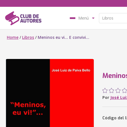
Menú
Home
/
Libros
/
Meninos eu vi... E convivi...
Meninos 
Por
José Lui
Código del l