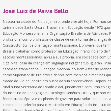
José Luiz de Paiva Bello
Nasceu na cidade do Rio de Janeiro, onde vive até hoje. Formou-s
Universidade Santa Úrsula. Trabalha em Educação desde 1972 qua
Educação Montessoriana na Organização Brasileira de Atividades
profissional como professor de classe de uma turma de crianças d
Constructor Sui, de orientação montessoriana. É provável que te
Brasil a trabalhar como professor na Educação Infantil no ano de 
escolas montessorianas, abriu a sua própria, em sociedade com u
Ogá Mitá, casa da criança em linguagem indígena tupi-guarani. Ins
escola foi trabalhar na Fundação Nacional do Bem-Estar do Meno
como Supervisor de Projetos e depois com meninos e meninas qu
cidade do Rio de Janeiro em busca da sua sobrevivência. Depois, 
rural numa Secretaria de Estado e daí, juntamente com uma colega
do Instituto de Pedagogia e Psicologia Genética - IPPG, que não vi
financeira da época e os planos de governo para solucioná-la. Foi
concurso de seleção para o Mestrado em Educação do Instituto 
Educação da Fundação Getúlio Vargas, não podendo concluí-los por