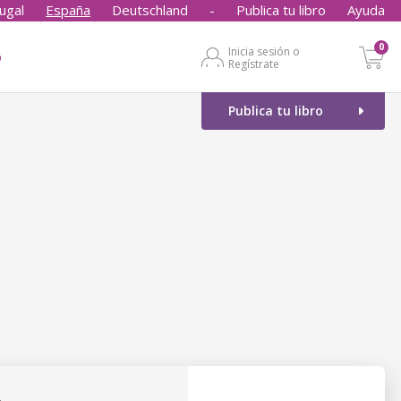
ugal
España
Deutschland
-
Publica tu libro
Ayuda
0
Inicia sesión o
o
Regístrate
Publica tu libro