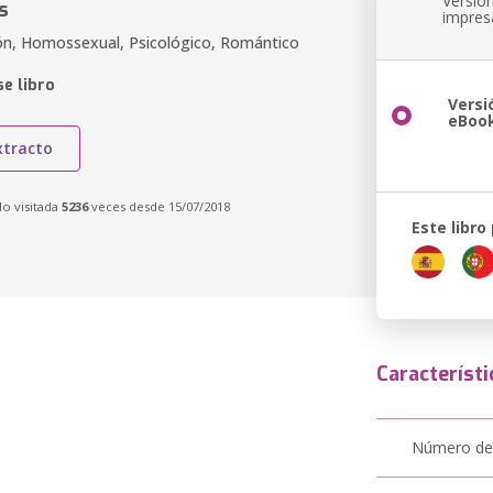
Versió
s
impres
ón, Homossexual, Psicológico, Romántico
e libro
Versi
eBoo
xtracto
do visitada
5236
veces desde 15/07/2018
Este libro
Característi
Número de