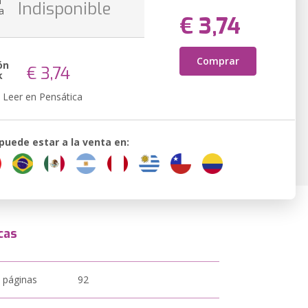
n
Indisponible
a
€ 3,74
Comprar
ón
€ 3,74
k
Leer en Pensática
 puede estar a la venta en:
cas
 páginas
92