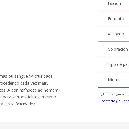
Edición
Formato
Acabado
Coloración
Tipo de pa
imas ou sangue? A crueldade
Idioma
etrocedendo cada vez mais,
os. A dor intrínseca ao homem,
¿Tienes alguna qu
da para sermos felizes, mesmo
contacto@clubd
a a sua felicidade?