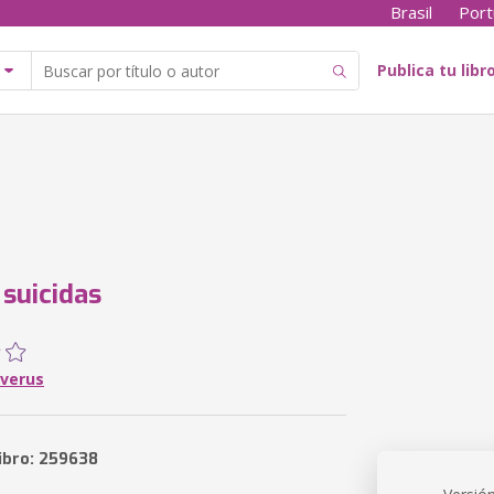
Brasil
Port
Publica tu libr
suicidas
everus
libro: 259638