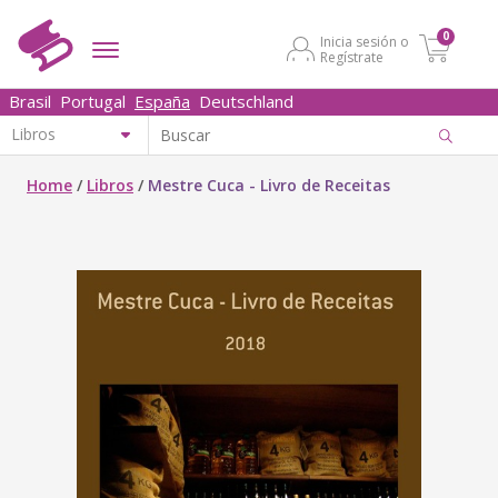
0
Inicia sesión o
Regístrate
Brasil
Portugal
España
Deutschland
Home
/
Libros
/
Mestre Cuca - Livro de Receitas