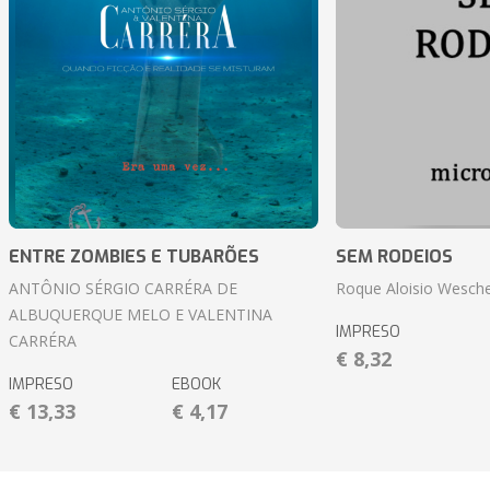
ENTRE ZOMBIES E TUBARÕES
SEM RODEIOS
ANTÔNIO SÉRGIO CARRÉRA DE
Roque Aloisio Wesche
ALBUQUERQUE MELO E VALENTINA
IMPRESO
CARRÉRA
€ 8,32
IMPRESO
EBOOK
€ 13,33
€ 4,17