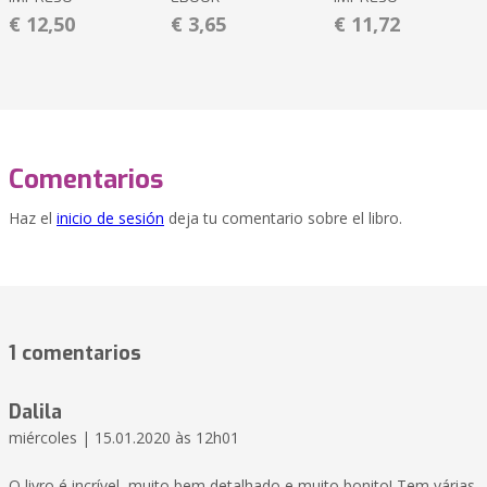
€ 12,50
€ 3,65
€ 11,72
Comentarios
Haz el
inicio de sesión
deja tu comentario sobre el libro.
1 comentarios
Dalila
miércoles | 15.01.2020 às 12h01
O livro é incrível, muito bem detalhado e muito bonito! Tem várias