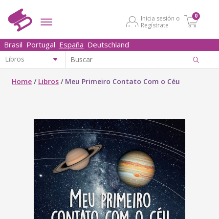
0
Inicia sesión o
Regístrate
Brasil
Portugal
España
Deutschland
Home
/
Libros
/
Meu Primeiro Contato Com o Céu