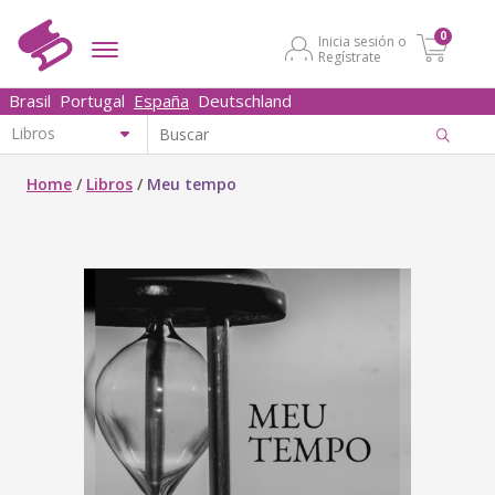
0
Inicia sesión o
Regístrate
Brasil
Portugal
España
Deutschland
Home
/
Libros
/
Meu tempo