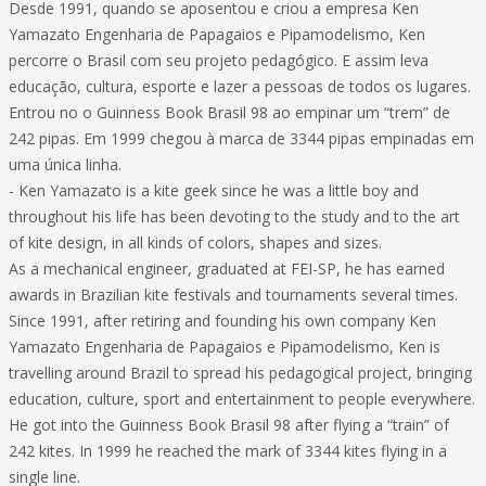
Desde 1991, quando se aposentou e criou a empresa Ken
Yamazato Engenharia de Papagaios e Pipamodelismo, Ken
percorre o Brasil com seu projeto pedagógico. E assim leva
educação, cultura, esporte e lazer a pessoas de todos os lugares.
Entrou no o Guinness Book Brasil 98 ao empinar um “trem” de
242 pipas. Em 1999 chegou à marca de 3344 pipas empinadas em
uma única linha.
- Ken Yamazato is a kite geek since he was a little boy and
throughout his life has been devoting to the study and to the art
of kite design, in all kinds of colors, shapes and sizes.
As a mechanical engineer, graduated at FEI-SP, he has earned
awards in Brazilian kite festivals and tournaments several times.
Since 1991, after retiring and founding his own company Ken
Yamazato Engenharia de Papagaios e Pipamodelismo, Ken is
travelling around Brazil to spread his pedagogical project, bringing
education, culture, sport and entertainment to people everywhere.
He got into the Guinness Book Brasil 98 after flying a “train” of
242 kites. In 1999 he reached the mark of 3344 kites flying in a
single line.