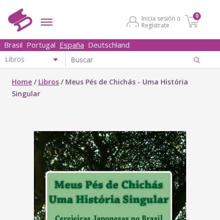
0
Inicia sesión o
Regístrate
Brasil
Portugal
España
Deutschland
Home
/
Libros
/
Meus Pés de Chichás - Uma História
Singular