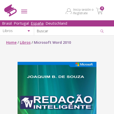
0
Inicia sesión o
Regístrate
Brasil
Portugal
España
Deutschland
Home
/
Libros
/
Microsoft Word 2010