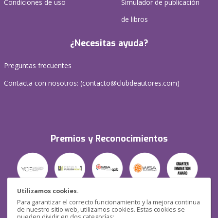
Condiciones de uso
Simulador de publicación
de libros
¿Necesitas ayuda?
Preguntas frecuentes
Contacta con nosotros: (
contacto@clubdeautores.com
)
Premios y Reconocimientos
Utilizamos cookies.
Para garantizar el correcto funcionamiento y la mejora continua
Seguridad
de nuestro sitio web, utilizamos cookies. Estas cookies se
pueden dividir en dos categorías: