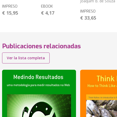
Joaquim B. de Souza
IMPRESO
EBOOK
IMPRESO
€ 15,95
€ 4,17
€ 33,65
Publicaciones relacionadas
Ver la lista completa