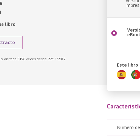
Versió
s
impres
l
e libro
Versi
eBoo
xtracto
do visitada
5156
veces desde 22/11/2012
Este libro
Característi
Número de