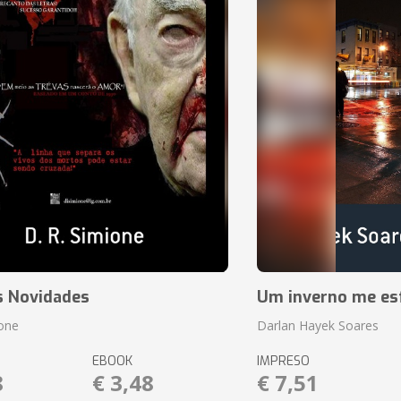
s Novidades
Um inverno me es
ione
Darlan Hayek Soares
EBOOK
IMPRESO
8
€ 3,48
€ 7,51