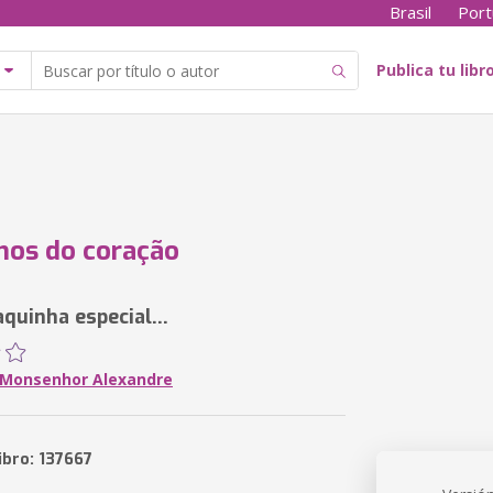
Brasil
Port
Publica tu libr
lhos do coração
uinha especial...
 Monsenhor Alexandre
ibro: 137667