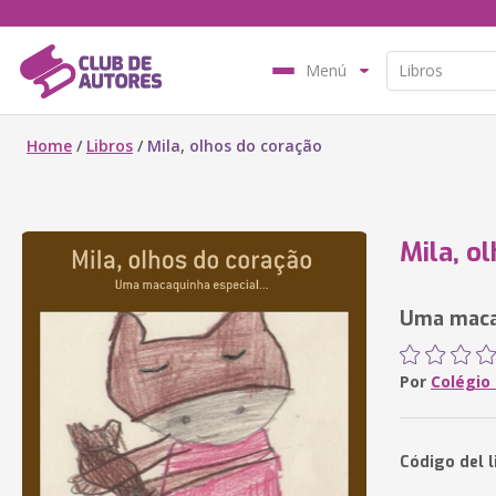
Menú
Home
/
Libros
/
Mila, olhos do coração
Mila, o
Uma macaq
Por
Colégio
Código del l