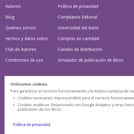
Autores
Política de privacidad
Blog
Compliance Editorial
Quienes somos
Universidad del Autor
Hechos y datos sobre
Compras en cantidad
Club de Autores
Canales de distribución
Condiciones de uso
Simulador de publicación
de libros
¿Necesitas ayuda?
Utilizamos cookies.
Para garantizar el correcto funcionamiento y la mejora continua de nu
Preguntas frecuentes
Cookies necesarias: Imprescindible para el correcto funcionamient
Cookies analíticas: Relacionado con Google Analytics y otras herr
Contacta con nosotros: (
contacto@clubdeautores.com
)
publicación de tus libros.
Política de privacidad
Pensática Lda., Número de Identificação Fiscal 517215560