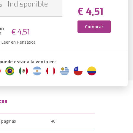
n
Indisponible
a
€ 4,51
Comprar
ón
€ 4,51
k
Leer en Pensática
 puede estar a la venta en:
cas
 páginas
40