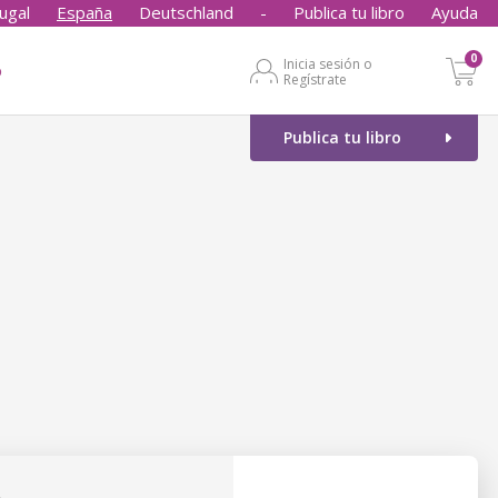
ugal
España
Deutschland
-
Publica tu libro
Ayuda
0
Inicia sesión o
o
Regístrate
Publica tu libro