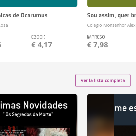
nicas de Ocarumus
Sou assim, quer b
Rosa
Colégio Monsenhor Alex
EBOOK
IMPRESO
6
€ 4,17
€ 7,98
Ver la lista completa