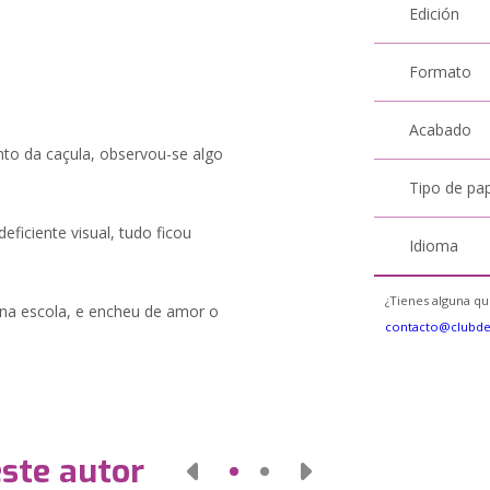
Edición
Formato
Acabado
nto da caçula, observou-se algo
Tipo de pa
ficiente visual, tudo ficou
Idioma
¿Tienes alguna qu
 na escola, e encheu de amor o
contacto@clubd
este autor