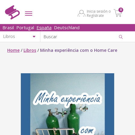
0
Inicia sesión o
Regístrate
Brasil
Portugal
España
Deutschland
Home
/
Libros
/
Minha experiência com o Home Care