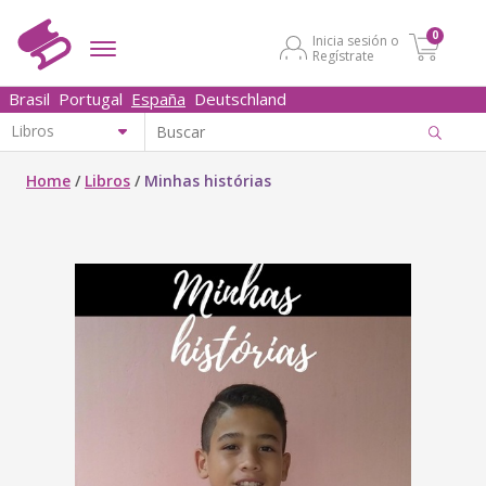
0
Inicia sesión o
Regístrate
Brasil
Portugal
España
Deutschland
Home
/
Libros
/
Minhas histórias