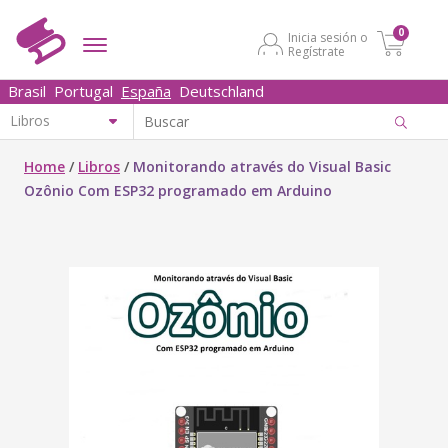
0
Inicia sesión o
Regístrate
Brasil
Portugal
España
Deutschland
Home
/
Libros
/
Monitorando através do Visual Basic
Ozônio Com ESP32 programado em Arduino