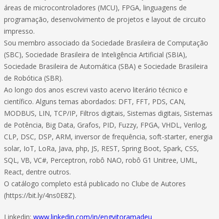
áreas de microcontroladores (MCU), FPGA, linguagens de
programação, desenvolvimento de projetos e layout de circuito
impresso.
Sou membro associado da Sociedade Brasileira de Computação
(SBC), Sociedade Brasileira de Inteligência Artificial (SBIA),
Sociedade Brasileira de Automática (SBA) e Sociedade Brasileira
de Robótica (SBR).
Ao longo dos anos escrevi vasto acervo literário técnico e
científico. Alguns temas abordados: DFT, FFT, PDS, CAN,
MODBUS, LIN, TCP/IP, Filtros digitais, Sistemas digitais, Sistemas
de Potência, Big Data, Grafos, PID, Fuzzy, FPGA, VHDL, Verilog,
CLP, DSC, DSP, ARM, inversor de frequência, soft-starter, energia
solar, IoT, LoRa, Java, php, JS, REST, Spring Boot, Spark, CSS,
SQL, VB, VC#, Perceptron, robô NAO, robô G1 Unitree, UML,
React, dentre outros.
O catálogo completo está publicado no Clube de Autores
(https://bit.ly/4ns0E8Z).
Linkedin:
www.linkedin.com/in/engvitoramadeu