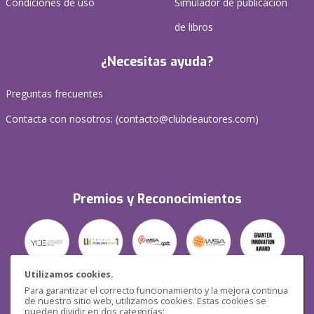
Condiciones de uso
Simulador de publicación
de libros
¿Necesitas ayuda?
Preguntas frecuentes
Contacta con nosotros: (
contacto@clubdeautores.com
)
Premios y Reconocimientos
Utilizamos cookies.
Para garantizar el correcto funcionamiento y la mejora continua
Seguridad
de nuestro sitio web, utilizamos cookies. Estas cookies se
pueden dividir en dos categorías: