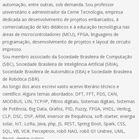
automação, entre outras, sob demanda. Sou professor
universitário e administrador da Cerne Tecnologia, empresa
dedicada ao desenvolvimento de projetos embarcados, à
comercialização de kits didáticos e à educação tecnológica nas
áreas de microcontroladores (MCU), FPGA, linguagens de
programação, desenvolvimento de projetos e layout de circuito
impresso.
Sou membro associado da Sociedade Brasileira de Computação
(SBC), Sociedade Brasileira de Inteligência Artificial (SBIA),
Sociedade Brasileira de Automática (SBA) e Sociedade Brasileira
de Robótica (SBR).
Ao longo dos anos escrevi vasto acervo literário técnico e
científico. Alguns temas abordados: DFT, FFT, PDS, CAN,
MODBUS, LIN, TCP/IP, Filtros digitais, Sistemas digitais, Sistemas
de Potência, Big Data, Grafos, PID, Fuzzy, FPGA, VHDL, Verilog,
CLP, DSC, DSP, ARM, inversor de frequência, soft-starter, energia
solar, IoT, LoRa, Java, php, JS, REST, Spring Boot, Spark, CSS,
SQL, VB, VC#, Perceptron, robô NAO, robô G1 Unitree, UML,
React, dentre outros.