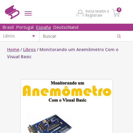
0
Inicia sesión o
Regístrate
Brasil
Portugal
España
Deutschland
Home
/
Libros
/
Monitorando um Anemômetro Com o
Visual Basic