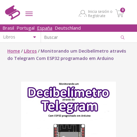
0
Inicia sesión o
Regístrate
Brasil
Portugal
España
Deutschland
Home
/
Libros
/
Monitorando um Decibelímetro através
do Telegram Com ESP32 programado em Arduino