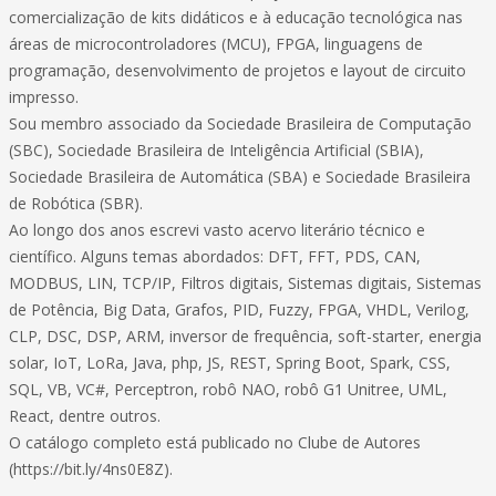
comercialização de kits didáticos e à educação tecnológica nas
áreas de microcontroladores (MCU), FPGA, linguagens de
programação, desenvolvimento de projetos e layout de circuito
impresso.
Sou membro associado da Sociedade Brasileira de Computação
(SBC), Sociedade Brasileira de Inteligência Artificial (SBIA),
Sociedade Brasileira de Automática (SBA) e Sociedade Brasileira
de Robótica (SBR).
Ao longo dos anos escrevi vasto acervo literário técnico e
científico. Alguns temas abordados: DFT, FFT, PDS, CAN,
MODBUS, LIN, TCP/IP, Filtros digitais, Sistemas digitais, Sistemas
de Potência, Big Data, Grafos, PID, Fuzzy, FPGA, VHDL, Verilog,
CLP, DSC, DSP, ARM, inversor de frequência, soft-starter, energia
solar, IoT, LoRa, Java, php, JS, REST, Spring Boot, Spark, CSS,
SQL, VB, VC#, Perceptron, robô NAO, robô G1 Unitree, UML,
React, dentre outros.
O catálogo completo está publicado no Clube de Autores
(https://bit.ly/4ns0E8Z).