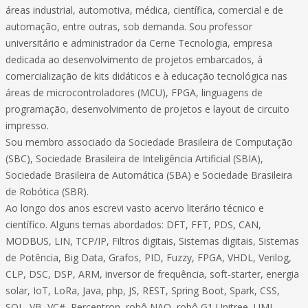
áreas industrial, automotiva, médica, científica, comercial e de
automação, entre outras, sob demanda. Sou professor
universitário e administrador da Cerne Tecnologia, empresa
dedicada ao desenvolvimento de projetos embarcados, à
comercialização de kits didáticos e à educação tecnológica nas
áreas de microcontroladores (MCU), FPGA, linguagens de
programação, desenvolvimento de projetos e layout de circuito
impresso.
Sou membro associado da Sociedade Brasileira de Computação
(SBC), Sociedade Brasileira de Inteligência Artificial (SBIA),
Sociedade Brasileira de Automática (SBA) e Sociedade Brasileira
de Robótica (SBR).
Ao longo dos anos escrevi vasto acervo literário técnico e
científico. Alguns temas abordados: DFT, FFT, PDS, CAN,
MODBUS, LIN, TCP/IP, Filtros digitais, Sistemas digitais, Sistemas
de Potência, Big Data, Grafos, PID, Fuzzy, FPGA, VHDL, Verilog,
CLP, DSC, DSP, ARM, inversor de frequência, soft-starter, energia
solar, IoT, LoRa, Java, php, JS, REST, Spring Boot, Spark, CSS,
SQL, VB, VC#, Perceptron, robô NAO, robô G1 Unitree, UML,