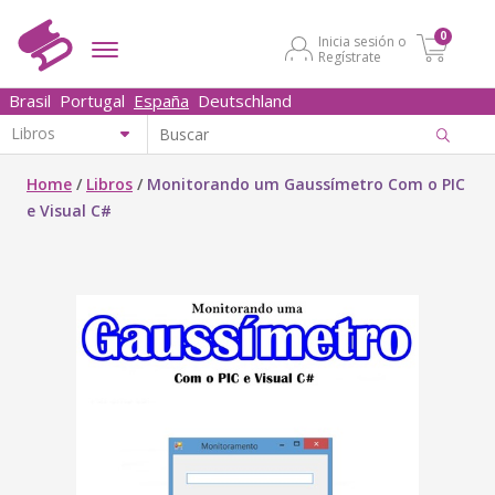
0
Inicia sesión o
Regístrate
Brasil
Portugal
España
Deutschland
Home
/
Libros
/
Monitorando um Gaussímetro Com o PIC
e Visual C#