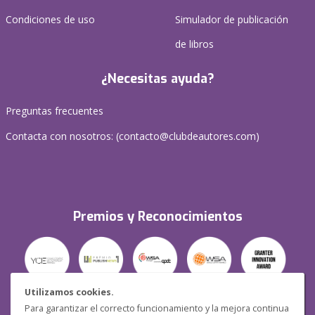
Condiciones de uso
Simulador de publicación
de libros
¿Necesitas ayuda?
Preguntas frecuentes
Contacta con nosotros: (
contacto@clubdeautores.com
)
Premios y Reconocimientos
Utilizamos cookies.
Para garantizar el correcto funcionamiento y la mejora continua
Seguridad