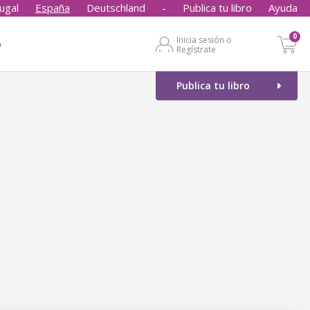
ugal
España
Deutschland
-
Publica tu libro
Ayuda
0
Inicia sesión o
o
Regístrate
Publica tu libro