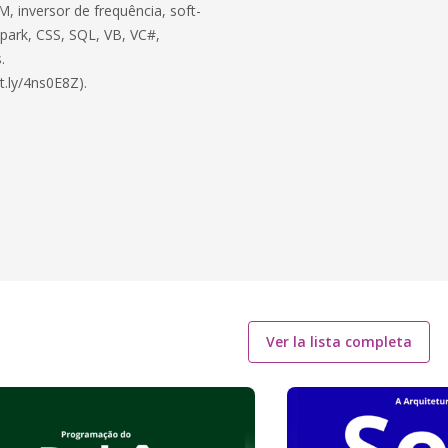
, inversor de frequência, soft-
 Spark, CSS, SQL, VB, VC#,
.
t.ly/4ns0E8Z).
Ver la lista completa