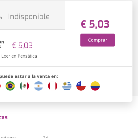
n
Indisponible
a
€ 5,03
Comprar
ón
€ 5,03
k
Leer en Pensática
 puede estar a la venta en:
cas
 páginas
24