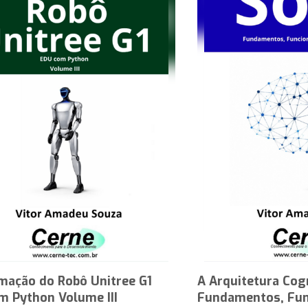
mação do Robô Unitree G1
A Arquitetura Cog
m Python Volume III
Fundamentos, Fun