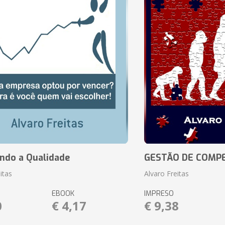
ando a Qualidade
GESTÃO DE COMP
itas
Alvaro Freitas
EBOOK
IMPRESO
0
€ 4,17
€ 9,38