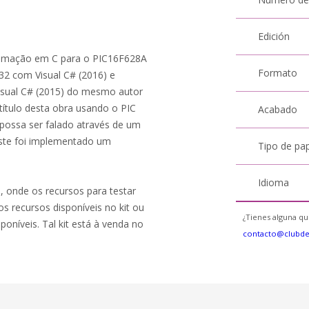
Edición
gramação em C para o PIC16F628A
Formato
2 com Visual C# (2016) e
isual C# (2015) do mesmo autor
 título desta obra usando o PIC
Acabado
 possa ser falado através de um
ste foi implementado um
Tipo de pa
Idioma
8, onde os recursos para testar
s recursos disponíveis no kit ou
¿Tienes alguna qu
poníveis. Tal kit está à venda no
contacto@clubd