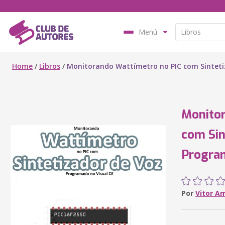
Menú
Home
/
Libros
/
Monitorando Wattímetro no PIC com Sinteti
Monitor
com Sin
Progra
Por
Vitor A