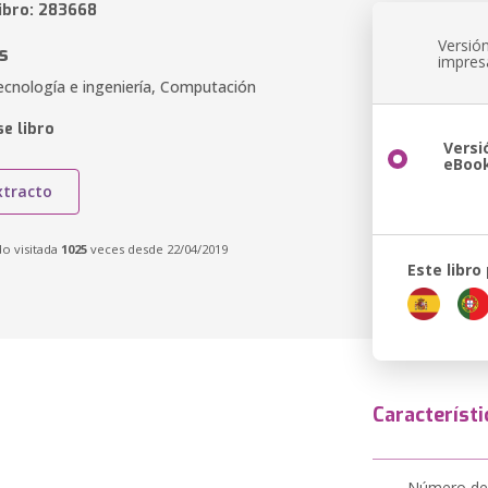
libro: 283668
Versió
s
impres
ecnología e ingeniería, Computación
e libro
Versi
eBoo
xtracto
do visitada
1025
veces desde 22/04/2019
Este libro
Característi
Número de