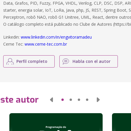
Data, Grafos, PID, Fuzzy, FPGA, VHDL, Verilog, CLP, DSC, DSP, ARM
starter, energia solar, IoT, LoRa, Java, php, JS, REST, Spring Boot,
Perceptron, robô NAO, robô G1 Unitree, UML, React, dentre outros
O catálogo completo está publicado no Clube de Autores (https://bi
Linkedin:
www.linkedin.com/in/engvitoramadeu
Cerne Tec:
www.cerne-tec.com.br
Perfil completo
Habla con el autor
este autor