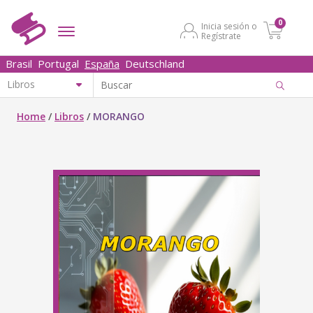
0
Inicia sesión o
Regístrate
Brasil
Portugal
España
Deutschland
Home
/
Libros
/
MORANGO