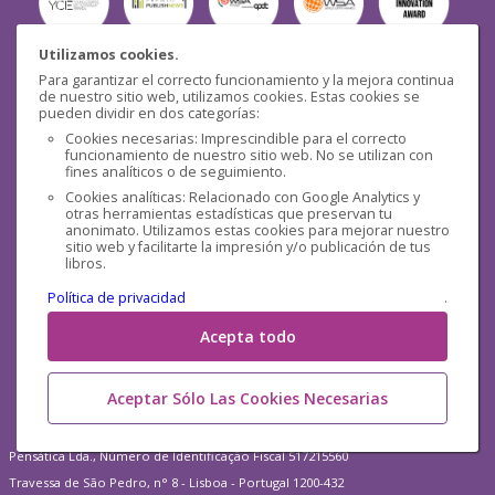
Utilizamos cookies.
Para garantizar el correcto funcionamiento y la mejora continua
Seguridad
de nuestro sitio web, utilizamos cookies. Estas cookies se
pueden dividir en dos categorías:
Cookies necesarias: Imprescindible para el correcto
funcionamiento de nuestro sitio web. No se utilizan con
fines analíticos o de seguimiento.
Cookies analíticas: Relacionado con Google Analytics y
otras herramientas estadísticas que preservan tu
Redes sociales
anonimato. Utilizamos estas cookies para mejorar nuestro
sitio web y facilitarte la impresión y/o publicación de tus
libros.
Política de privacidad
.
Acepta todo
Aceptar Sólo Las Cookies Necesarias
Pensática Lda., Número de Identificação Fiscal 517215560
Travessa de São Pedro, n° 8 - Lisboa - Portugal 1200-432