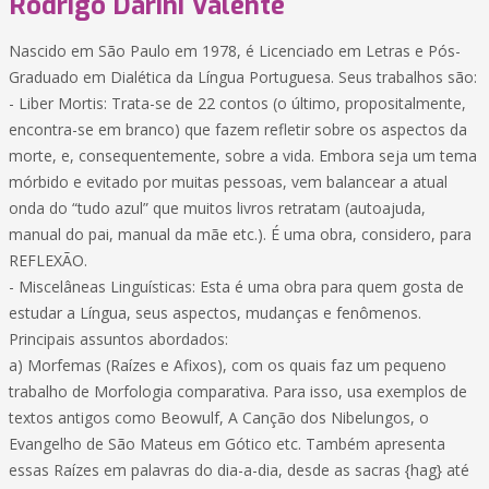
Rodrigo Darini Valente
Nascido em São Paulo em 1978, é Licenciado em Letras e Pós-
Graduado em Dialética da Língua Portuguesa. Seus trabalhos são:
- Liber Mortis: Trata-se de 22 contos (o último, propositalmente,
encontra-se em branco) que fazem refletir sobre os aspectos da
morte, e, consequentemente, sobre a vida. Embora seja um tema
mórbido e evitado por muitas pessoas, vem balancear a atual
onda do “tudo azul” que muitos livros retratam (autoajuda,
manual do pai, manual da mãe etc.). É uma obra, considero, para
REFLEXÃO.
- Miscelâneas Linguísticas: Esta é uma obra para quem gosta de
estudar a Língua, seus aspectos, mudanças e fenômenos.
Principais assuntos abordados:
a) Morfemas (Raízes e Afixos), com os quais faz um pequeno
trabalho de Morfologia comparativa. Para isso, usa exemplos de
textos antigos como Beowulf, A Canção dos Nibelungos, o
Evangelho de São Mateus em Gótico etc. Também apresenta
essas Raízes em palavras do dia-a-dia, desde as sacras {hag} até