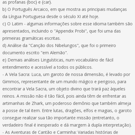
as profanas {boc} e {car}.
b) O Português Arcaico, em que mostra as principais mudanças
da Língua Portuguesa desde o século XI até hoje.
c) O Latim - algumas informações sobre esse idioma também são
apresentados, incluindo o "Appendix Probi", que foi uma das
primeiras gramáticas escritas.
d) Análise da "Canção dos Nibelungos", que foi o primeiro
documento escrito "em Alemão".
e) Demais análises Linguísticas, num vocabulário de fácil
entendimento e acessível a todos os públicos.
- A Vela Sacra: Luca, um garoto de nossa dimensão, é levado por
Gimmos, representante de um mundo mágico e perigoso, para
encontrar a Vela Sacra, um objeto divino que trará paz àqueles
reinos. A missão não é tão fácil, pois ainda têm de enfrentar as
artimanhas de Zhark, um poderoso demônio que também almeja
a posse de tal item. Entre lutas, dragões, elfos e magias, o garoto
consegue realizar sua tão importante missão (entretanto, o
verdadeiro final é inesperado e dá margem à dupla interpretação).
- As Aventuras de Cantão e Carminha: Variadas histórias de