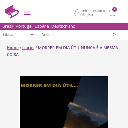
0
Inicia sesión o
Regístrate
Brasil
Portugal
España
Deutschland
Home
/
Libros
/
MORRER EM DIA ÚTIL NUNCA É A MESMA
COISA