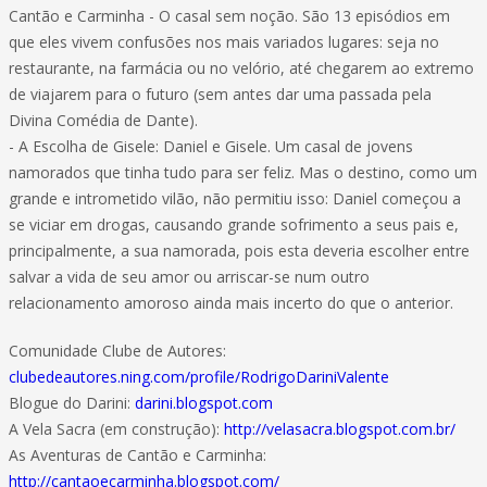
Cantão e Carminha - O casal sem noção. São 13 episódios em
que eles vivem confusões nos mais variados lugares: seja no
restaurante, na farmácia ou no velório, até chegarem ao extremo
de viajarem para o futuro (sem antes dar uma passada pela
Divina Comédia de Dante).
- A Escolha de Gisele: Daniel e Gisele. Um casal de jovens
namorados que tinha tudo para ser feliz. Mas o destino, como um
grande e intrometido vilão, não permitiu isso: Daniel começou a
se viciar em drogas, causando grande sofrimento a seus pais e,
principalmente, a sua namorada, pois esta deveria escolher entre
salvar a vida de seu amor ou arriscar-se num outro
relacionamento amoroso ainda mais incerto do que o anterior.
Comunidade Clube de Autores:
clubedeautores.ning.com/profile/RodrigoDariniValente
Blogue do Darini:
darini.blogspot.com
A Vela Sacra (em construção):
http://velasacra.blogspot.com.br/
As Aventuras de Cantão e Carminha:
http://cantaoecarminha.blogspot.com/