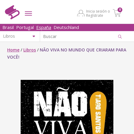
0
Inicia sesión o
Regístrate
Brasil
Portugal
España
Deutschland
Home
/
Libros
/
NÃO VIVA NO MUNDO QUE CRIARAM PARA
VOCÊ!