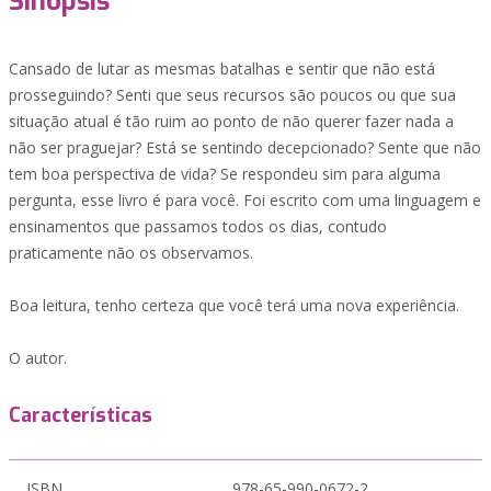
Sinopsis
Cansado de lutar as mesmas batalhas e sentir que não está
prosseguindo? Senti que seus recursos são poucos ou que sua
situação atual é tão ruim ao ponto de não querer fazer nada a
não ser praguejar? Está se sentindo decepcionado? Sente que não
tem boa perspectiva de vida? Se respondeu sim para alguma
pergunta, esse livro é para você. Foi escrito com uma linguagem e
ensinamentos que passamos todos os dias, contudo
praticamente não os observamos.
Boa leitura, tenho certeza que você terá uma nova experiência.
O autor.
Características
ISBN
978-65-990-0672-2