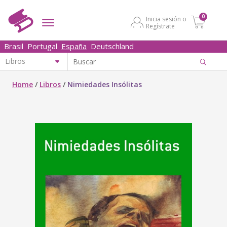
0
Inicia sesión o
Regístrate
Brasil
Portugal
España
Deutschland
Home
/
Libros
/
Nimiedades Insólitas