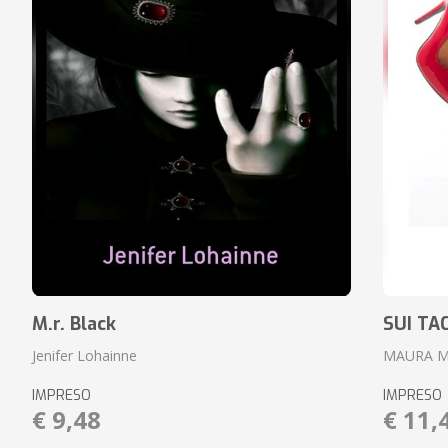
M.r. Black
SUI TA
Jenifer Lohainne
MAURA 
IMPRESO
IMPRESO
€ 9,48
€ 11,