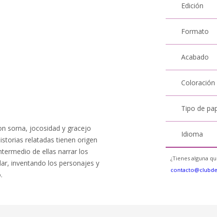
Edición
Formato
Acabado
Coloración
Tipo de pa
n sorna, jocosidad y gracejo
Idioma
storias relatadas tienen origen
intermedio de ellas narrar los
¿Tienes alguna qu
ular, inventando los personajes y
contacto@clubd
.