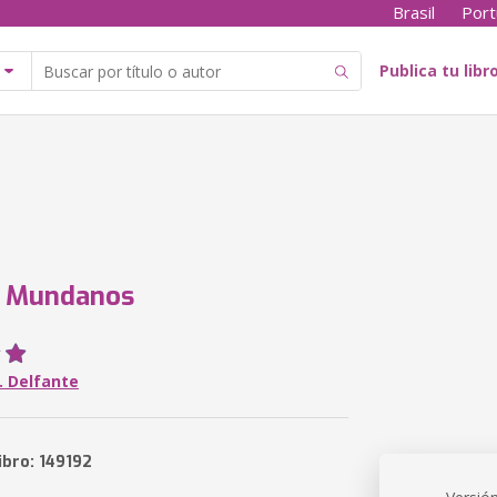
Brasil
Port
Publica tu libr
s Mundanos
. Delfante
ibro: 149192