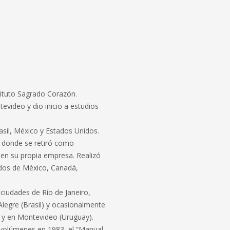
stituto Sagrado Corazón.
evideo y dio inicio a estudios
asil, México y Estados Unidos.
, donde se retiró como
 en su propia empresa. Realizó
ados de México, Canadá,
 ciudades de Río de Janeiro,
Alegre (Brasil) y ocasionalmente
 y en Montevideo (Uruguay).
4 volúmenes en 1983, el “Manual