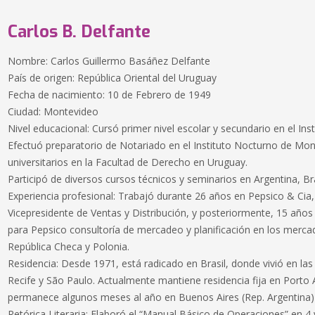
Carlos B. Delfante
Nombre: Carlos Guillermo Basáñez Delfante
País de origen: República Oriental del Uruguay
Fecha de nacimiento: 10 de Febrero de 1949
Ciudad: Montevideo
Nivel educacional: Cursó primer nivel escolar y secundario en el In
Efectuó preparatorio de Notariado en el Instituto Nocturno de Mont
universitarios en la Facultad de Derecho en Uruguay.
Participó de diversos cursos técnicos y seminarios en Argentina, Br
Experiencia profesional: Trabajó durante 26 años en Pepsico & Cia
Vicepresidente de Ventas y Distribución, y posteriormente, 15 años
para Pepsico consultoría de mercadeo y planificación en los merc
República Checa y Polonia.
Residencia: Desde 1971, está radicado en Brasil, donde vivió en las
Recife y São Paulo. Actualmente mantiene residencia fija en Porto 
permanece algunos meses al año en Buenos Aires (Rep. Argentina)
Retórica Literaria: Elaboró el “Manual Básico de Operaciones” en 