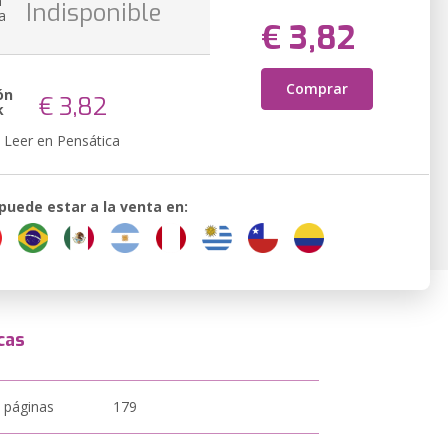
n
Indisponible
a
€ 3,82
Comprar
ón
€ 3,82
k
Leer en Pensática
 puede estar a la venta en:
cas
 páginas
179