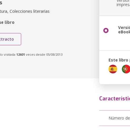
Versió
s
impres
ra, Colecciones literarias
e libro
Versi
eBoo
xtracto
do visitada
12601
veces desde 05/08/2013
Este libro
Característi
Número de