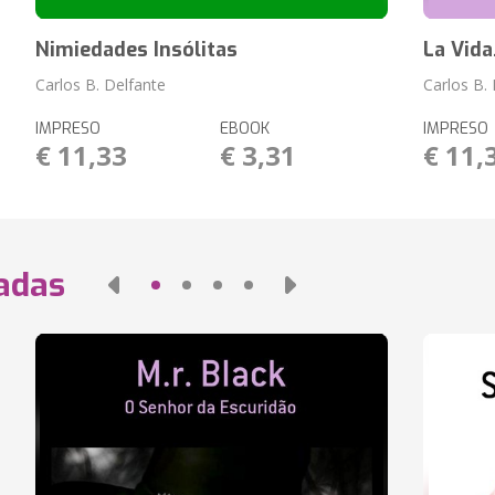
Nimiedades Insólitas
La Vida.
Carlos B. Delfante
Carlos B.
IMPRESO
EBOOK
IMPRESO
€ 11,33
€ 3,31
€ 11,
nadas