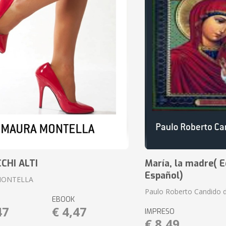
CCHI ALTI
María, la madre( E
Español)
MONTELLA
Paulo Roberto Candido 
EBOOK
47
€ 4,47
IMPRESO
€ 8,49