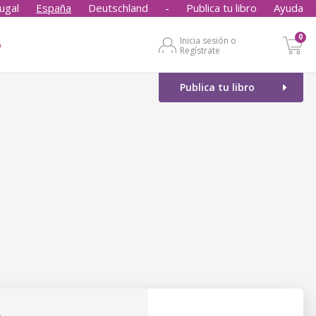
ugal
España
Deutschland
-
Publica tu libro
Ayuda
0
Inicia sesión o
o
Regístrate
Publica tu libro