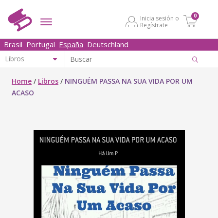
0
Inicia sesión o
Regístrate
Brasil
Portugal
España
Deutschland
Home
/
Libros
/
NINGUÉM PASSA NA SUA VIDA POR UM
ACASO