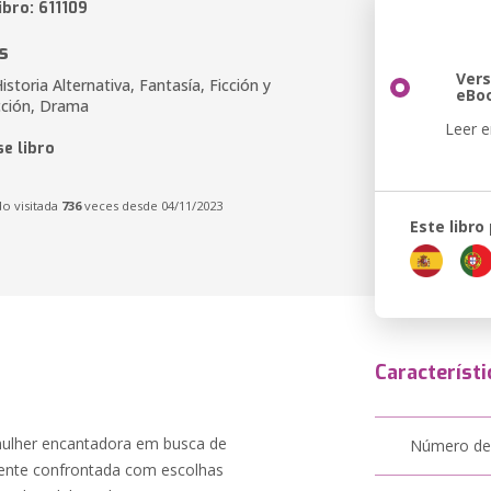
ibro: 611109
s
Vers
storia Alternativa, Fantasía, Ficción y
eBo
cción, Drama
Leer e
e libro
do visitada
736
veces desde 04/11/2023
Este libro
Característi
mulher encantadora em busca de
Número de
ente confrontada com escolhas