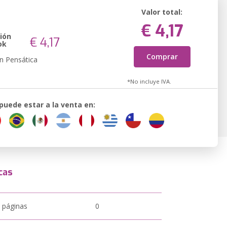
Valor total:
€ 4,17
ión
€ 4,17
ok
Comprar
n Pensática
*No incluye IVA.
 puede estar a la venta en:
cas
 páginas
0