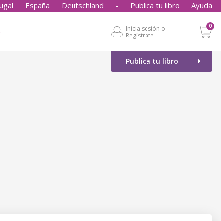
ugal
España
Deutschland
-
Publica tu libro
Ayuda
0
Inicia sesión o
o
Regístrate
Publica tu libro