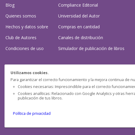
Blog
Compliance Editorial
Quienes somos
Universidad del Autor
Hechos y datos sobre
Compras en cantidad
Club de Autores
Canales de distribución
Condiciones de uso
Simulador de publicación
de libros
¿Necesitas ayuda?
Utilizamos cookies.
Para garantizar el correcto funcionamiento y la mejora continua de nu
Preguntas frecuentes
Cookies necesarias: Imprescindible para el correcto funcionamient
Cookies analíticas: Relacionado con Google Analytics y otras herr
Contacta con nosotros: (
contacto@clubdeautores.com
)
publicación de tus libros.
Política de privacidad
Pensática Lda., Número de Identificação Fiscal 517215560
Travessa de São Pedro, n° 8 - Lisboa - Portugal 1200-432