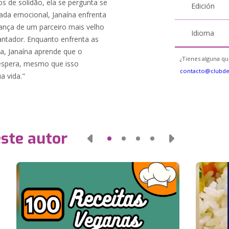
 de solidão, ela se pergunta se
Edición
ada emocional, Janaína enfrenta
rança de um parceiro mais velho
Idioma
tador. Enquanto enfrenta as
va, Janaína aprende que o
¿Tienes alguna qu
espera, mesmo que isso
contacto@clubd
a vida."
este autor