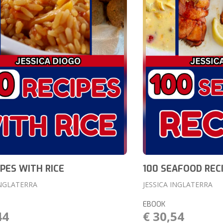
IPES WITH RICE
100 SEAFOOD REC
INGLATERRA
JESSICA INGLATERRA
EBOOK
44
€ 30,54