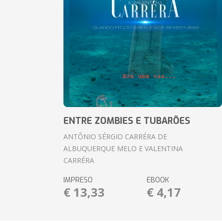
ENTRE ZOMBIES E TUBARÕES
ANTÔNIO SÉRGIO CARRÉRA DE
ALBUQUERQUE MELO E VALENTINA
CARRÉRA
IMPRESO
EBOOK
€ 13,33
€ 4,17