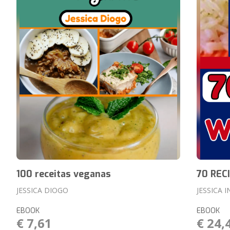
100 receitas veganas
70 REC
JESSICA DIOGO
JESSICA 
EBOOK
EBOOK
€ 7,61
€ 24,