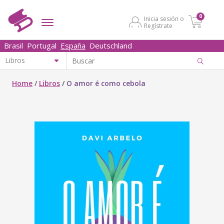
0
Inicia sesión o
Regístrate
Brasil
Portugal
España
Deutschland
Home
/
Libros
/
O amor é como cebola