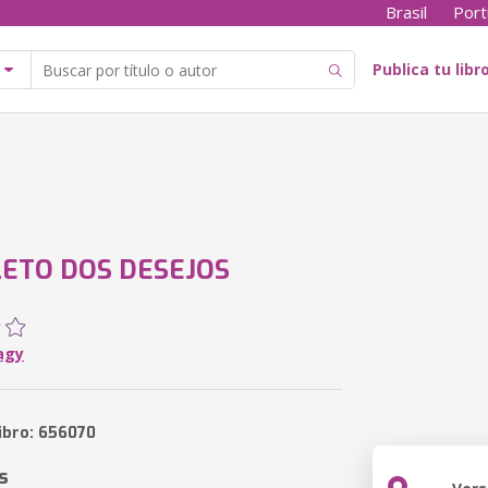
Brasil
Port
Publica tu libr
ETO DOS DESEJOS
agy
libro: 656070
s