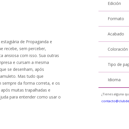
Edición
Formato
Acabado
 estagiária de Propaganda e
ue recebe, sem perceber,
Coloración
ca ansiosa com isso. Sua outras
mpresa e cursam a mesma
Tipo de pa
 que se desenham, após
 amuleto. Mas tudo que
Idioma
 sempre da forma correta, e os
 após muitas trapalhadas e
¿Tienes alguna qu
 ajuda para entender como usar o
contacto@clubd