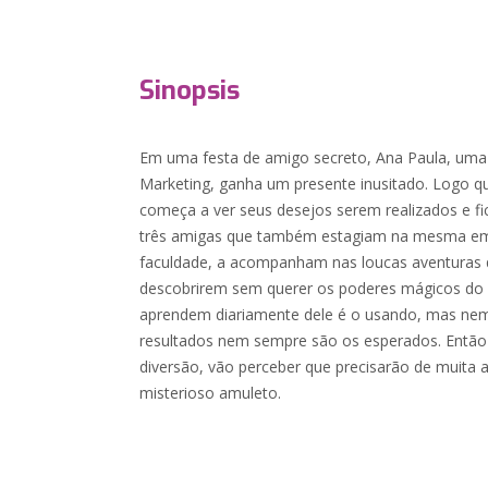
Sinopsis
Em uma festa de amigo secreto, Ana Paula, uma
Marketing, ganha um presente inusitado. Logo q
começa a ver seus desejos serem realizados e fi
três amigas que também estagiam na mesma e
faculdade, a acompanham nas loucas aventuras
descobrirem sem querer os poderes mágicos do
aprendem diariamente dele é o usando, mas nem
resultados nem sempre são os esperados. Então
diversão, vão perceber que precisarão de muita
misterioso amuleto.