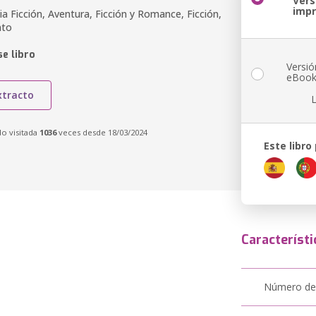
Vers
imp
ia Ficción, Aventura, Ficción y Romance, Ficción,
nto
e libro
Versió
eBoo
xtracto
do visitada
1036
veces desde 18/03/2024
Este libro
Característi
Número de