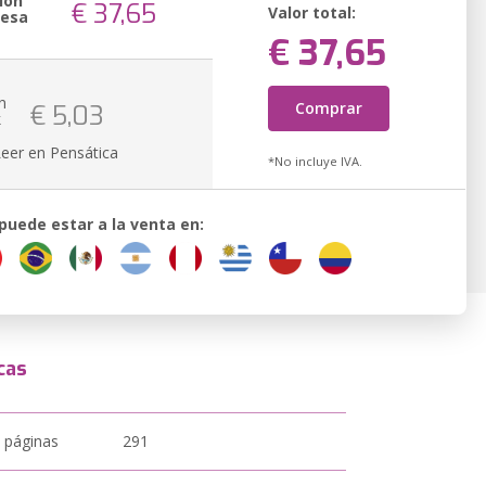
ión
€ 37,65
Valor total:
resa
€ 37,65
n
Comprar
€ 5,03
k
Leer en Pensática
*No incluye IVA.
 puede estar a la venta en:
cas
 páginas
291