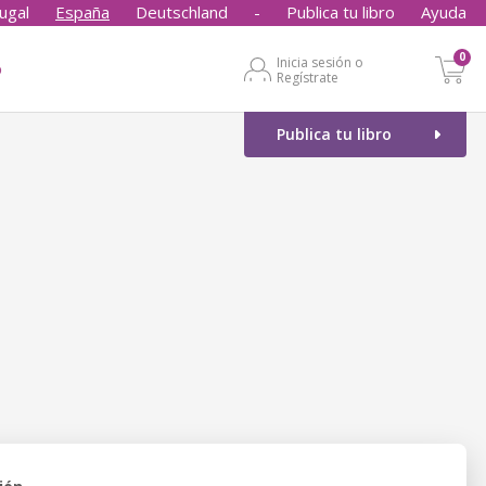
ugal
España
Deutschland
-
Publica tu libro
Ayuda
0
Inicia sesión o
o
Regístrate
Publica tu libro