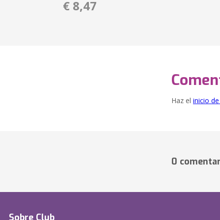
€ 8,47
Coment
Haz el
inicio d
0 comentar
Sobre Club