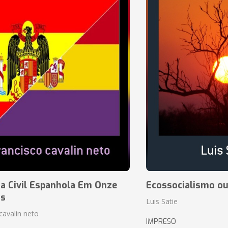
a Civil Espanhola Em Onze
Ecossocialismo ou
as
Luis Satie
cavalin neto
IMPRESO