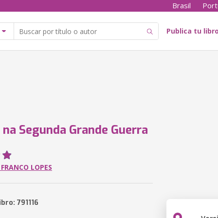
Brasil
Port
Publica tu libr
l na Segunda Grande Guerra
 FRANCO LOPES
ibro: 791116