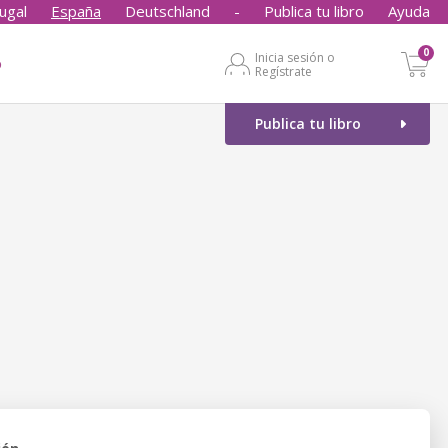
ugal
España
Deutschland
-
Publica tu libro
Ayuda
0
Inicia sesión o
o
Regístrate
Publica tu libro