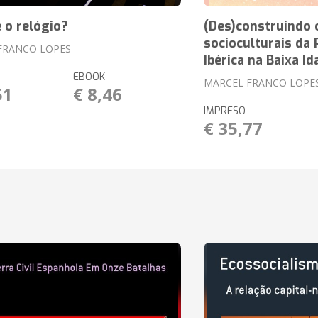
 o relógio?
(Des)construindo 
socioculturais da 
FRANCO LOPES
Ibérica na Baixa I
EBOOK
MARCEL FRANCO LOPE
51
€ 8,46
IMPRESO
€ 35,77