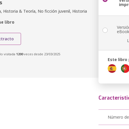
Vers
s
impr
, Historia & Teoría, No ficción juvenil, Historia
e libro
Versió
eBoo
xtracto
do visitada
1200
veces desde 23/03/2025
Este libro
Característi
Número de