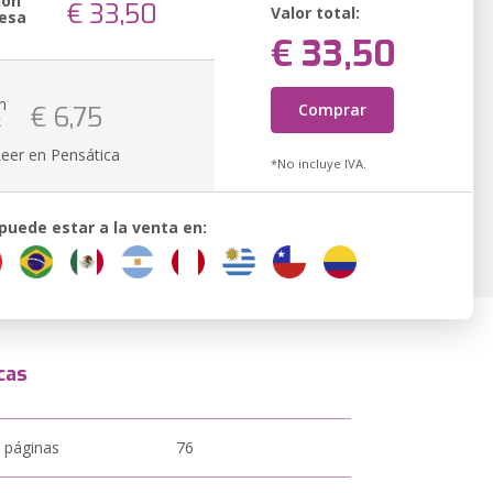
ión
€ 33,50
Valor total:
esa
€ 33,50
n
Comprar
€ 6,75
k
Leer en Pensática
*No incluye IVA.
 puede estar a la venta en:
cas
 páginas
76