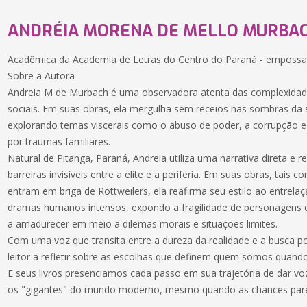
ANDRÉIA MORENA DE MELLO MURBA
Acadêmica da Academia de Letras do Centro do Paraná - emposs
Sobre a Autora
Andreia M de Murbach é uma observadora atenta das complexidad
sociais. Em suas obras, ela mergulha sem receios nas sombras d
explorando temas viscerais como o abuso de poder, a corrupção 
por traumas familiares.
Natural de Pitanga, Paraná, Andreia utiliza uma narrativa direta e r
barreiras invisíveis entre a elite e a periferia. Em suas obras, tais
entram em briga de Rottweilers, ela reafirma seu estilo ao entrelaç
dramas humanos intensos, expondo a fragilidade de personagens q
a amadurecer em meio a dilemas morais e situações limites.
Com uma voz que transita entre a dureza da realidade e a busca p
leitor a refletir sobre as escolhas que definem quem somos quand
E seus livros presenciamos cada passo em sua trajetória de dar v
os "gigantes" do mundo moderno, mesmo quando as chances pare