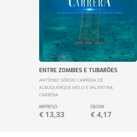
ENTRE ZOMBIES E TUBARÕES
ANTÔNIO SÉRGIO CARRÉRA DE
ALBUQUERQUE MELO E VALENTINA
CARRÉRA
IMPRESO
EBOOK
€ 13,33
€ 4,17