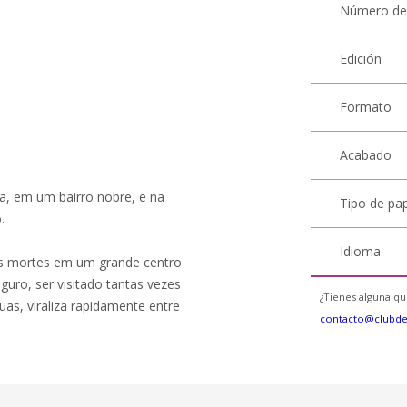
Número de
Edición
Formato
Acabado
a, em um bairro nobre, e na
Tipo de pa
.
Idioma
as mortes em um grande centro
uro, ser visitado tantas vezes
¿Tienes alguna qu
as, viraliza rapidamente entre
contacto@clubd