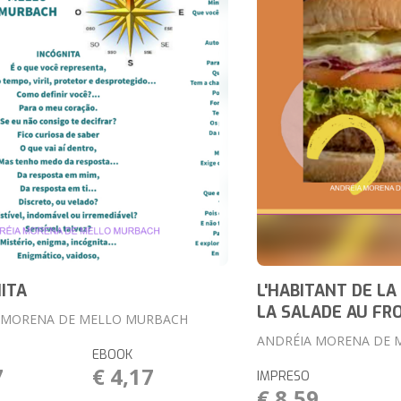
ITA
L'HABITANT DE LA
LA SALADE AU FR
 MORENA DE MELLO MURBACH
ANDRÉIA MORENA DE 
EBOOK
7
€ 4,17
IMPRESO
€ 8,59