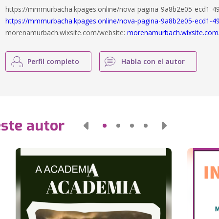
https://mmmurbacha.kpages.online/nova-pagina-9a8b2e05-ecd1-49
https://mmmurbacha.kpages.online/nova-pagina-9a8b2e05-ecd1-4
morenamurbach.wixsite.com/website:
morenamurbach.wixsite.com
Perfil completo
Habla con el autor
este autor