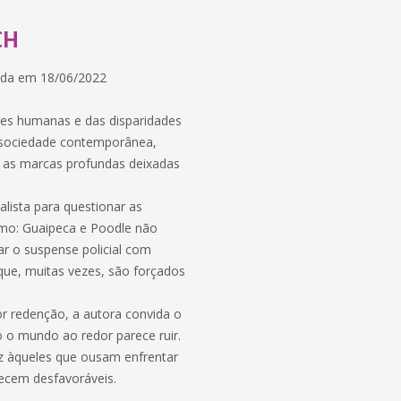
CH
ada em 18/06/2022
es humanas e das disparidades
a sociedade contemporânea,
e as marcas profundas deixadas
ealista para questionar as
 como: Guaipeca e Poodle não
ar o suspense policial com
ue, muitas vezes, são forçados
or redenção, a autora convida o
o o mundo ao redor parece ruir.
oz àqueles que ousam enfrentar
cem desfavoráveis.