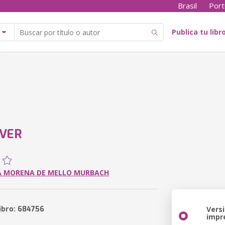
Brasil
Port
Publica tu libr
ÁVER
A MORENA DE MELLO MURBACH
libro: 684756
Vers
impr