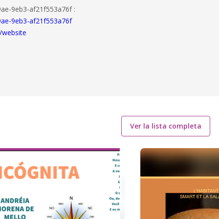
ae-9eb3-af21f553a76f :
9ae-9eb3-af21f553a76f
/website
Ver la lista completa