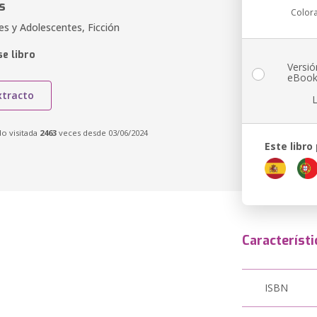
s
Color
es y Adolescentes, Ficción
e libro
Versió
eBoo
xtracto
do visitada
2463
veces desde 03/06/2024
Este libro
Característi
ISBN