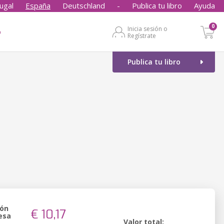
ugal
España
Deutschland
-
Publica tu libro
Ayuda
0
Inicia sesión o
o
Regístrate
Publica tu libro
ión
€ 10,17
esa
Valor total: