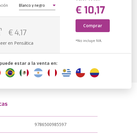
ación
€ 10,17
Comprar
n
€ 4,17
k
*No incluye IVA.
Leer en Pensática
 puede estar a la venta en:
cas
9786500985597