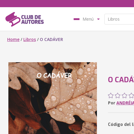
Menú
Home
/
Libros
/
O CADÁVER
O CAD
Por
ANDRÉI
Código del 