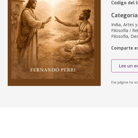
Código del 
Categoría
India, Artes 
Filosofía / Re
Filosofía, De
Comparte es
Lee un e
Esa página ha si