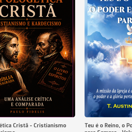
tica Cristã - Cristianismo
Teu é o Reino, o P