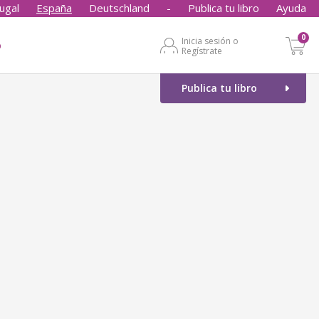
ugal
España
Deutschland
-
Publica tu libro
Ayuda
0
Inicia sesión o
o
Regístrate
Publica tu libro