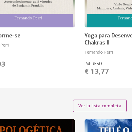
orme-se
Yoga para Desenv
Chakras II
Perri
Fernando Perri
93
IMPRESO
€ 13,77
Ver la lista completa