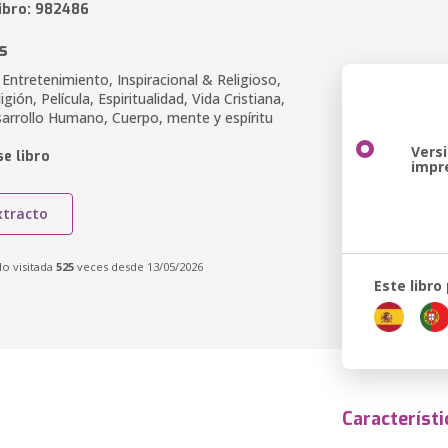
libro: 982486
s
y Entretenimiento, Inspiracional & Religioso,
ligión, Película, Espiritualidad, Vida Cristiana,
sarrollo Humano, Cuerpo, mente y espíritu
Vers
e libro
impr
xtracto
do visitada
525
veces desde 13/05/2026
Este libro
Característi