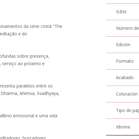
ISBN
sinamentos da série cristã "The
Número de
editação e do
Edición
rofundas sobre presença,
Formato
, serviço ao próximo e
Acabado
presenta paralelos entre os
o Dharma, Ahimsa, Svadhyaya,
Coloración
Tipo de pa
uilíbrio emocional e uma vida
Idioma
meditadores, buscadores