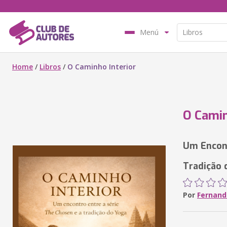
Menú
Home
/
Libros
/
O Caminho Interior
O Camin
Um Encont
Tradição 
Por
Fernand