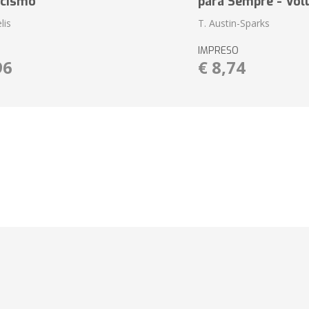
ecismo
para Sempre - Vol
lis
T. Austin-Sparks
IMPRESO
96
€ 8,74