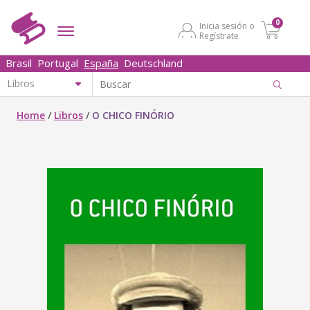
0
Inicia sesión o
Regístrate
Brasil
Portugal
España
Deutschland
Home
/
Libros
/
O CHICO FINÓRIO