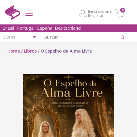
0
Inicia sesión o
Regístrate
Brasil
Portugal
España
Deutschland
Home
/
Libros
/
O Espelho da Alma Livre