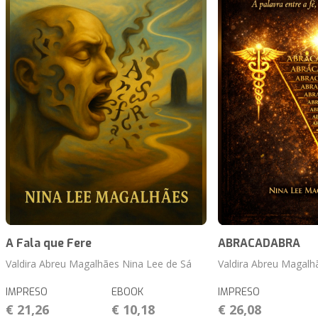
A Fala que Fere
ABRACADABRA
Valdira Abreu Magalhães Nina Lee de Sá
Valdira Abreu Magalh
IMPRESO
EBOOK
IMPRESO
€ 21,26
€ 10,18
€ 26,08