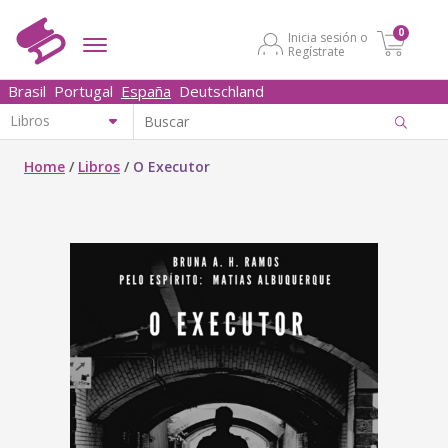
0
Inicia sesión o
Regístrate
Brasil
Portugal
España
Deutschland
Home
/
Libros
/
O Executor