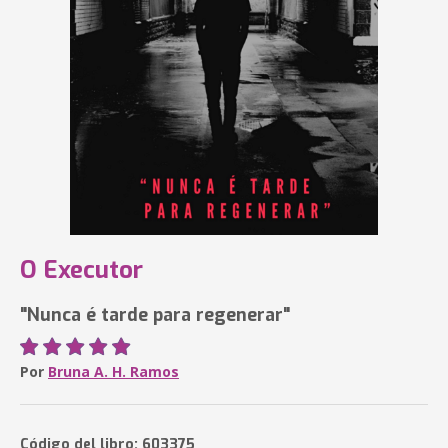
O Executor
"Nunca é tarde para regenerar"
Por
Bruna A. H. Ramos
Código del libro: 603375