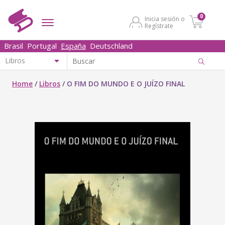
0
Inicia sesión o
Regístrate
Brasil
Portugal
España
Deutschland
Home
/
Libros
/
O FIM DO MUNDO E O JUÍZO FINAL