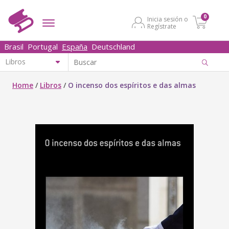
0
Inicia sesión o
Regístrate
Brasil
Portugal
España
Deutschland
Home
/
Libros
/
O incenso dos espíritos e das almas