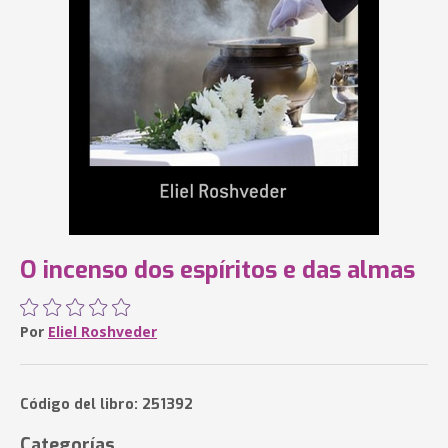
O incenso dos espíritos e das almas
Por
Eliel Roshveder
Código del libro: 251392
Categorías