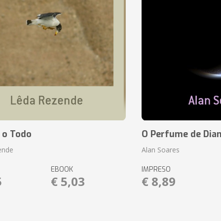
 o Todo
O Perfume de Dia
ende
Alan Soares
EBOOK
IMPRESO
5
€ 5,03
€ 8,89