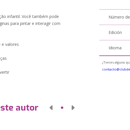
ção infantil. Você também pode
Número de
inas para pintar e interagir com
Edición
e e valores
Idioma
nças
¿Tienes alguna qu
contacto@clubd
ertir
este autor