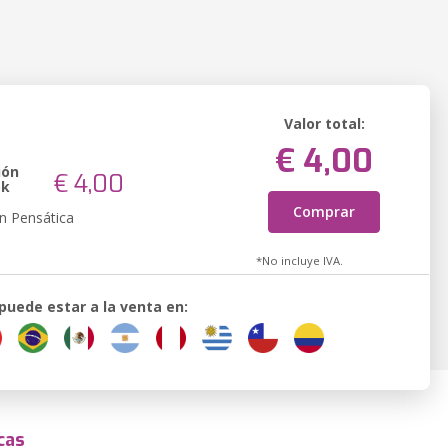
Valor total:
€ 4,00
ión
€ 4,00
ok
Comprar
n Pensática
*No incluye IVA.
 puede estar a la venta en:
cas