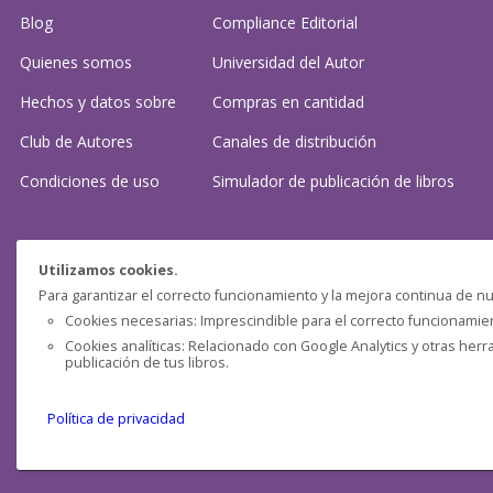
Blog
Compliance Editorial
Quienes somos
Universidad del Autor
Hechos y datos sobre
Compras en cantidad
Club de Autores
Canales de distribución
Condiciones de uso
Simulador de publicación
de libros
¿Necesitas ayuda?
Utilizamos cookies.
Para garantizar el correcto funcionamiento y la mejora continua de nu
Preguntas frecuentes
Cookies necesarias: Imprescindible para el correcto funcionamient
Cookies analíticas: Relacionado con Google Analytics y otras herr
Contacta con nosotros: (
contacto@clubdeautores.com
)
publicación de tus libros.
Política de privacidad
Pensática Lda., Número de Identificação Fiscal 517215560
Travessa de São Pedro, n° 8 - Lisboa - Portugal 1200-432