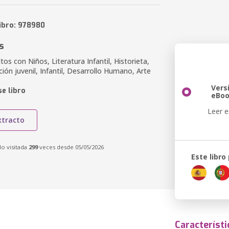
libro: 978980
s
tos con Niños, Literatura Infantil, Historieta,
ción juvenil, Infantil, Desarrollo Humano, Arte
Vers
e libro
eBo
Leer e
xtracto
do visitada
299
veces desde 05/05/2026
Este libro
Característi