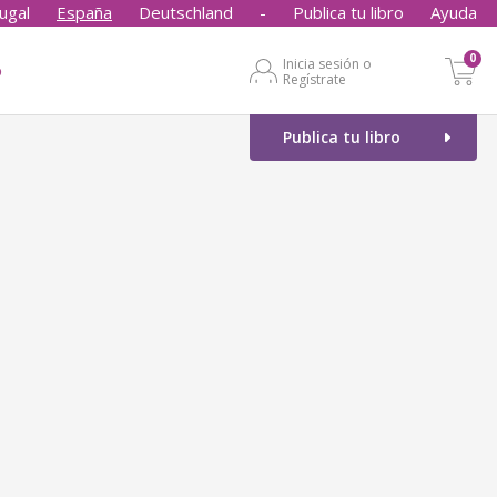
ugal
España
Deutschland
-
Publica tu libro
Ayuda
0
Inicia sesión o
o
Regístrate
Publica tu libro