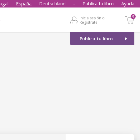
ugal
España
Deutschland
-
Publica tu libro
Ayuda
0
Inicia sesión o
o
Regístrate
Publica tu libro