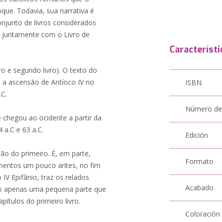
que. Todavia, sua narrativa é
njunto de livros considerados
o juntamente com o Livro de
Característi
ro e segundo livro). O texto do
e a ascensão de Antíoco IV no
ISBN
.C.
Número de
 chegou ao ocidente a partir da
a.C e 63 a.C.
Edición
o do primeiro. É, em parte,
Formato
cimentos um pouco antes, no fim
IV Epifânio, traz os relados
Acabado
ro apenas uma pequena parte que
ítulos do primeiro livro.
Coloración