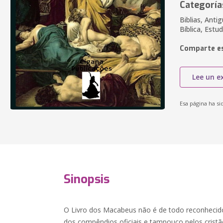
Categoría
Biblias, Anti
Bíblica, Estud
Comparte es
Lee un e
Esa página ha si
Sinopsis
O Livro dos Macabeus não é de todo reconhecid
dos compêndios oficiais e tampouco pelos crist