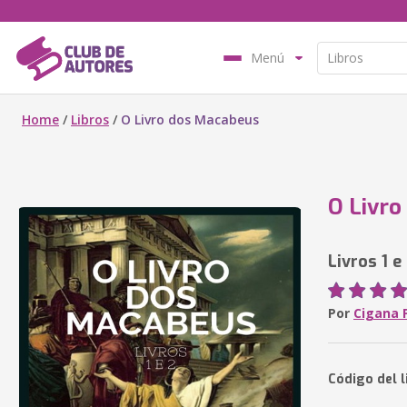
Menú
Home
/
Libros
/
O Livro dos Macabeus
O Livro
Livros 1 e
Por
Cigana 
Código del 