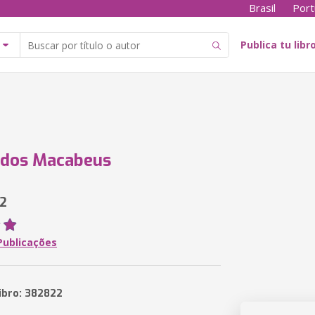
Brasil
Port
Publica tu libr
 dos Macabeus
 2
Publicações
libro: 382822