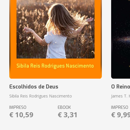
Escolhidos de Deus
O Rein
Sibila Reis Rodrigues Nascimento
James T.
IMPRESO
EBOOK
IMPRESO
€ 10,59
€ 3,31
€ 9,9