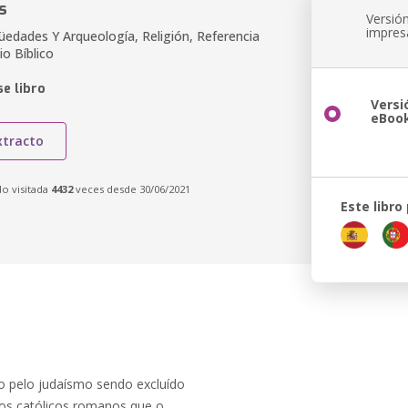
s
Versió
impres
güedades Y Arqueología, Religión, Referencia
io Bíblico
e libro
Versi
eBoo
xtracto
do visitada
4432
veces desde 30/06/2021
Este libro
o pelo judaísmo sendo excluído
ãos católicos romanos que o