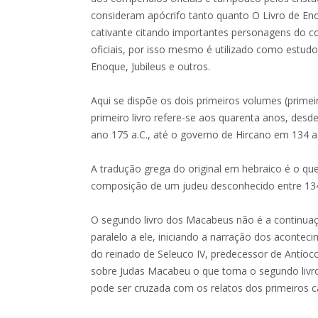
consideram apócrifo tanto quanto O Livro de Eno
cativante citando importantes personagens do co
oficiais, por isso mesmo é utilizado como estud
Enoque, Jubileus e outros.
Aqui se dispõe os dois primeiros volumes (primei
primeiro livro refere-se aos quarenta anos, desd
ano 175 a.C., até o governo de Hircano em 134 a
A tradução grega do original em hebraico é o que
composição de um judeu desconhecido entre 134 
O segundo livro dos Macabeus não é a continuaçã
paralelo a ele, iniciando a narração dos aconte
do reinado de Seleuco IV, predecessor de Antíoco 
sobre Judas Macabeu o que torna o segundo liv
pode ser cruzada com os relatos dos primeiros cap