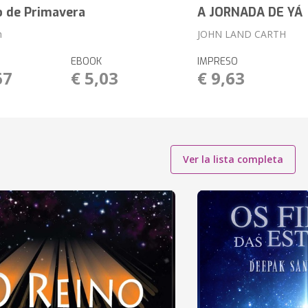
o de Primavera
A JORNADA DE YÁ
h
JOHN LAND CARTH
EBOOK
IMPRESO
67
€ 5,03
€ 9,63
Ver la lista completa