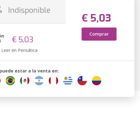
n
Indisponible
a
€ 5,03
Comprar
ón
€ 5,03
k
Leer en Pensática
 puede estar a la venta en: