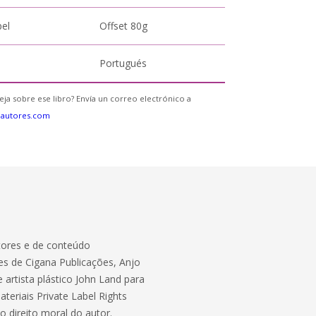
pel
Offset 80g
Portugués
eja sobre ese libro? Envía un correo electrónico a
eautores.com
itores e de conteúdo
es de Cigana Publicações, Anjo
 artista plástico John Land para
teriais Private Label Rights
 direito moral do autor.