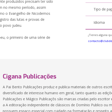
te produzidos precisam ter sido
m no mesmo período, assim
Tipo de pa
omo o Evangelho de Nicodemos
gistro das lutas e provas de
Idioma
do povo judeu.
¿Tienes alguna qu
, o primeiro de uma série de
contacto@clubd
Cigana Publicações
A Pai Bento Publicações produz e publica materiais de outros escr
diversificado de interesse humano em geral, tanto quanto as ediçõ
Publicações e Mágico Publicaçõs são marcas criadas pelo escritor e
a A editoração independente de clássicos de Domínio Publico ou ma
possuem espaço especial com cuidado na formatação e respeito ao