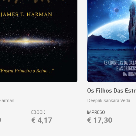
o
Os Filhos Das Estr
 Harman
Deepak Sankara Veda
EBOOK
IMPRESO
9
€ 4,17
€ 17,30