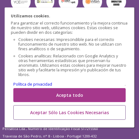
Utilizamos cookies.
Para garantizar el correcto funcionamiento y la mejora continua
Seguridad
de nuestro sitio web, utilizamos cookies. Estas cookies se
pueden dividir en dos categorías:
Cookies necesarias: Imprescindible para el correcto
funcionamiento de nuestro sitio web. No se utilizan con
fines analíticos o de seguimiento.
Cookies analíticas: Relacionado con Google Analytics y
otras herramientas estadísticas que preservan tu
Redes sociales
anonimato. Utilizamos estas cookies para mejorar nuestro
sitio web y facilitarte la impresión y/o publicación de tus
libros.
Política de privacidad
.
Acepta todo
Aceptar Sólo Las Cookies Necesarias
Pensática Lda., Número de Identificação Fiscal 517215560
Travessa de São Pedro, n° 8 - Lisboa - Portugal 1200-432