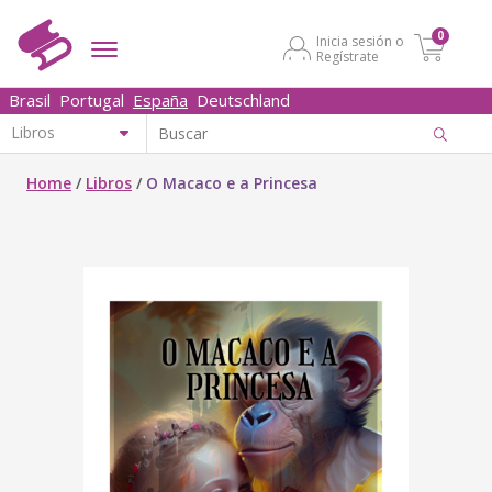
0
Inicia sesión o
Regístrate
Brasil
Portugal
España
Deutschland
Home
/
Libros
/
O Macaco e a Princesa