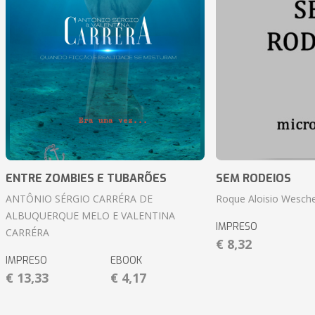
ENTRE ZOMBIES E TUBARÕES
SEM RODEIOS
ANTÔNIO SÉRGIO CARRÉRA DE
Roque Aloisio Wesche
ALBUQUERQUE MELO E VALENTINA
IMPRESO
CARRÉRA
€ 8,32
IMPRESO
EBOOK
€ 13,33
€ 4,17