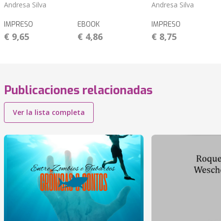
Andresa Silva
Andresa Silva
IMPRESO
EBOOK
IMPRESO
€ 9,65
€ 4,86
€ 8,75
Publicaciones relacionadas
Ver la lista completa