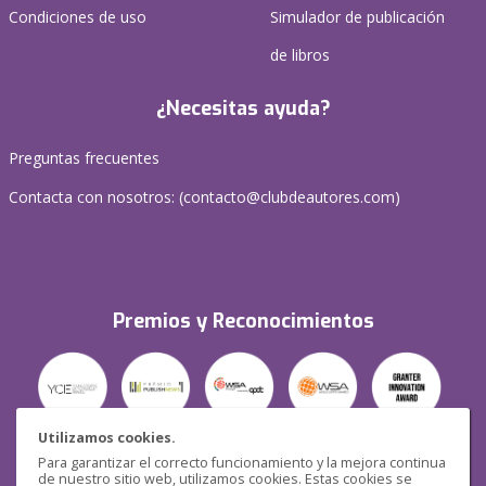
Condiciones de uso
Simulador de publicación
de libros
¿Necesitas ayuda?
Preguntas frecuentes
Contacta con nosotros: (
contacto@clubdeautores.com
)
Premios y Reconocimientos
Utilizamos cookies.
Para garantizar el correcto funcionamiento y la mejora continua
Seguridad
de nuestro sitio web, utilizamos cookies. Estas cookies se