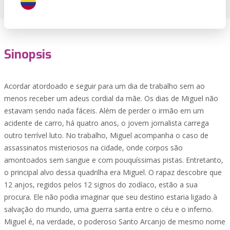
Sinopsis
Acordar atordoado e seguir para um dia de trabalho sem ao
menos receber um adeus cordial da mãe. Os dias de Miguel não
estavam sendo nada fáceis. Além de perder o irmão em um
acidente de carro, há quatro anos, o jovem jornalista carrega
outro terrível luto. No trabalho, Miguel acompanha o caso de
assassinatos misteriosos na cidade, onde corpos são
amontoados sem sangue e com pouquíssimas pistas. Entretanto,
o principal alvo dessa quadrilha era Miguel. O rapaz descobre que
12 anjos, regidos pelos 12 signos do zodíaco, estão a sua
procura. Ele não podia imaginar que seu destino estaria ligado à
salvação do mundo, uma guerra santa entre o céu e o inferno.
Miguel é, na verdade, o poderoso Santo Arcanjo de mesmo nome