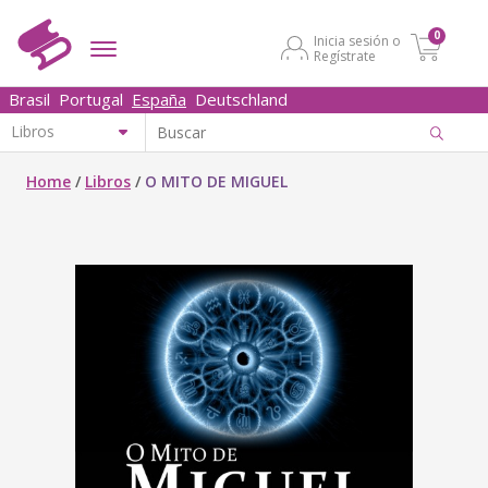
0
Inicia sesión o
Regístrate
Brasil
Portugal
España
Deutschland
Home
/
Libros
/
O MITO DE MIGUEL