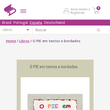
0
Inicia sesión o
Regístrate
Brasil
Portugal
España
Deutschland
Home
/
Libros
/
O PIE em textos e bordados