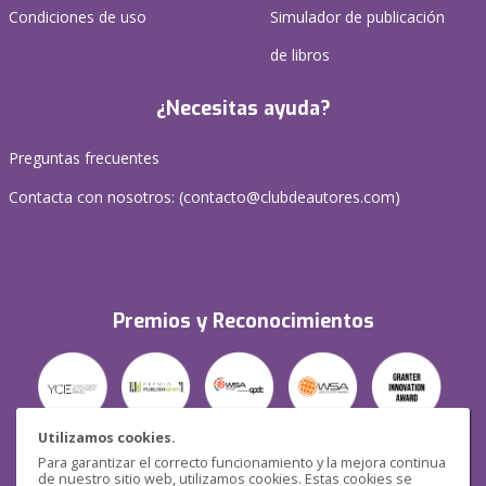
Condiciones de uso
Simulador de publicación
de libros
¿Necesitas ayuda?
Preguntas frecuentes
Contacta con nosotros: (
contacto@clubdeautores.com
)
Premios y Reconocimientos
Utilizamos cookies.
Para garantizar el correcto funcionamiento y la mejora continua
Seguridad
de nuestro sitio web, utilizamos cookies. Estas cookies se