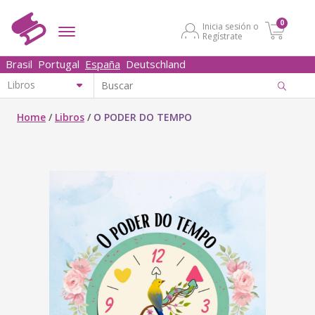
0
Inicia sesión o
Regístrate
Brasil
Portugal
España
Deutschland
Home
/
Libros
/
O PODER DO TEMPO